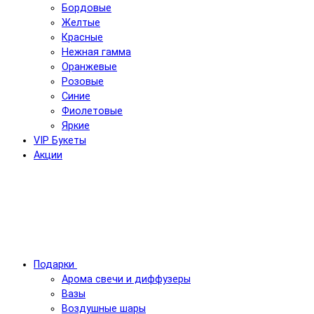
Бордовые
Желтые
Красные
Нежная гамма
Оранжевые
Розовые
Синие
Фиолетовые
Яркие
VIP Букеты
Акции
Подарки
Арома свечи и диффузеры
Вазы
Воздушные шары