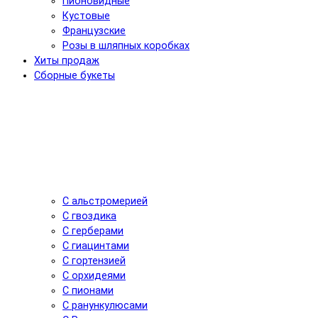
Пионовидные
Кустовые
Французские
Розы в шляпных коробках
Хиты продаж
Сборные букеты
С альстромерией
С гвоздика
С герберами
С гиацинтами
С гортензией
С орхидеями
С пионами
С ранункулюсами