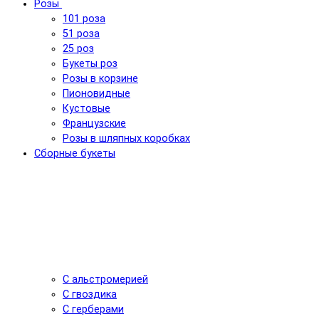
Розы
101 роза
51 роза
25 роз
Букеты роз
Розы в корзине
Пионовидные
Кустовые
Французские
Розы в шляпных коробках
Сборные букеты
С альстромерией
С гвоздика
С герберами