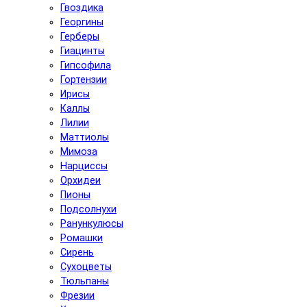
Гвоздика
Георгины
Герберы
Гиацинты
Гипсофила
Гортензии
Ирисы
Каллы
Лилии
Маттиолы
Мимоза
Нарциссы
Орхидеи
Пионы
Подсолнухи
Ранункулюсы
Ромашки
Сирень
Сухоцветы
Тюльпаны
Фрезии