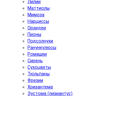
Лилии
Маттиолы
Мимоза
Нарциссы
Орхидеи
Пионы
Подсолнухи
Ранункулюсы
Ромашки
Сирень
Сухоцветы
Тюльпаны
Фрезии
Хризантема
Эустома (лизиантус)