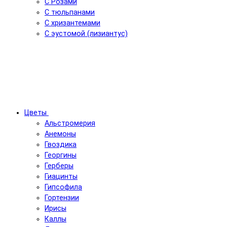
С Розами
С тюльпанами
С хризантемами
С эустомой (лизиантус)
Цветы
Альстромерия
Анемоны
Гвоздика
Георгины
Герберы
Гиацинты
Гипсофила
Гортензии
Ирисы
Каллы