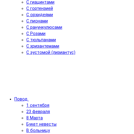
С гиацинтами
С гортензией
С орхидеями
С пионами
С ранункулюсами
С Розами
С тюльпанами
С хризантемами
С эустомой (лизиантус)
Повод
1 сентября
23 февраля
8 Марта
Букет невесты
В больницу