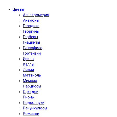
Цветы
Альстромерия
Анемоны
Гвоздика
Георгины
Герберы
Гиацинты
Гипсофила
Гортензии
Ирисы
Каллы
Лилии
Маттиолы
Мимоза
Нарциссы
Орхидеи
Пионы
Подсолнухи
Ранункулюсы
Ромашки