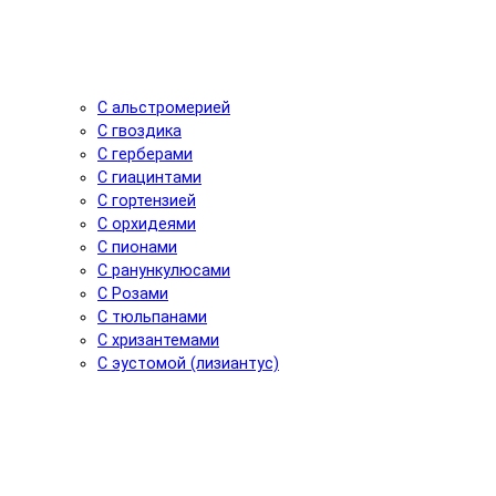
С альстромерией
С гвоздика
С герберами
С гиацинтами
С гортензией
С орхидеями
С пионами
С ранункулюсами
С Розами
С тюльпанами
С хризантемами
С эустомой (лизиантус)