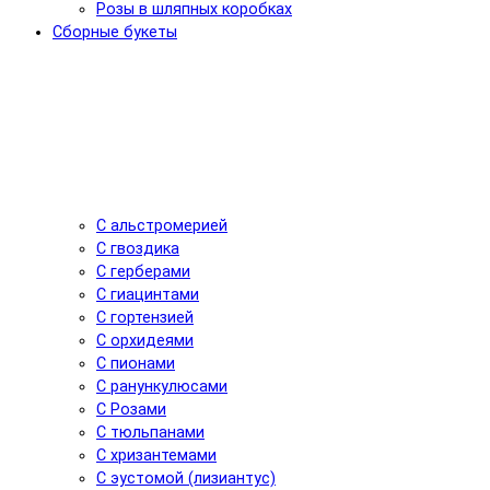
Розы в шляпных коробках
Сборные букеты
С альстромерией
С гвоздика
С герберами
С гиацинтами
С гортензией
С орхидеями
С пионами
С ранункулюсами
С Розами
С тюльпанами
С хризантемами
С эустомой (лизиантус)