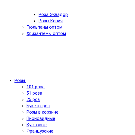
Роза Эквадор
Розы Кения
Тюльпаны оптом
Хризантемы оптом
Розы
101 роза
51 роза
25 роз
Букеты роз
Розы в корзине
Пионовидные
Кустовые
Французские