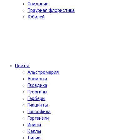
Свидание
Траурная флористика
Юбилей
Цветы
Альстромерия
Анемоны
Гвоздика
Георгины
Герберы
Гиацинты
Гипсофила
Гортензии
Ирисы
Каллы
Лилии