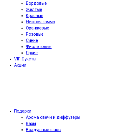
Бордовые
Желтые
Красные
Нежная гамма
Оранжевые
Розовые
Синие
Фиолетовые
Яркие
VIP Букеты
Акции
Подарки
Арома свечи и диффузеры
Вазы
Воздушные шары