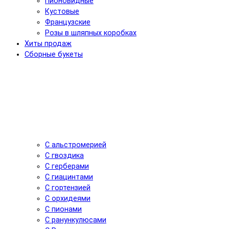
Пионовидные
Кустовые
Французские
Розы в шляпных коробках
Хиты продаж
Сборные букеты
С альстромерией
С гвоздика
С герберами
С гиацинтами
С гортензией
С орхидеями
С пионами
С ранункулюсами