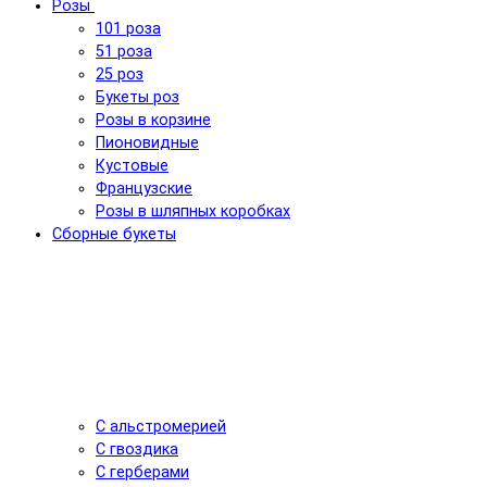
Розы
101 роза
51 роза
25 роз
Букеты роз
Розы в корзине
Пионовидные
Кустовые
Французские
Розы в шляпных коробках
Сборные букеты
С альстромерией
С гвоздика
С герберами