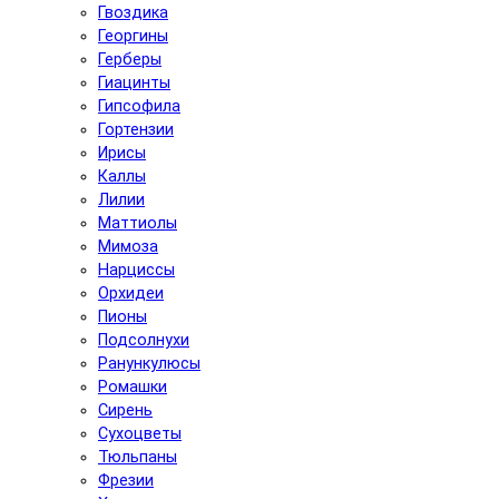
Гвоздика
Георгины
Герберы
Гиацинты
Гипсофила
Гортензии
Ирисы
Каллы
Лилии
Маттиолы
Мимоза
Нарциссы
Орхидеи
Пионы
Подсолнухи
Ранункулюсы
Ромашки
Сирень
Сухоцветы
Тюльпаны
Фрезии