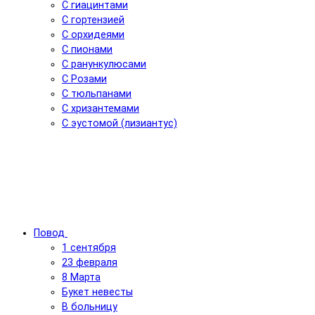
С гиацинтами
С гортензией
С орхидеями
С пионами
С ранункулюсами
С Розами
С тюльпанами
С хризантемами
С эустомой (лизиантус)
Повод
1 сентября
23 февраля
8 Марта
Букет невесты
В больницу