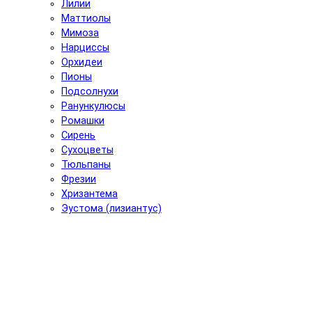
Лилии
Маттиолы
Мимоза
Нарциссы
Орхидеи
Пионы
Подсолнухи
Ранункулюсы
Ромашки
Сирень
Сухоцветы
Тюльпаны
Фрезии
Хризантема
Эустома (лизиантус)