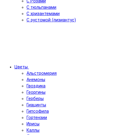
С Розами
С тюльпанами
С хризантемами
С эустомой (лизиантус)
Цветы
Альстромерия
Анемоны
Гвоздика
Георгины
Герберы
Гиацинты
Гипсофила
Гортензии
Ирисы
Каллы