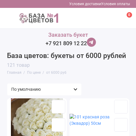
Условия доставки
Условия оплаты
0
до 2500 руб
Заказать букет
+7 921 809 12 22
от 4000 до 6000 руб
База цветов: букеты от 6000 рублей
от 2500 до 4000 руб
121 товар
Главная
По цене
от 6000 руб
от 6000 руб
Показать все