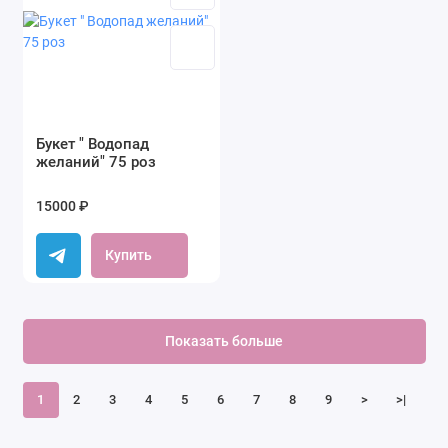
Букет " Водопад
желаний" 75 роз
15000 ₽
Купить
Показать больше
1
2
3
4
5
6
7
8
9
>
>|