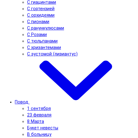
С гиацинтами
С гортензией
С орхидеями
С пионами
С ранункулюсами
С Розами
С тюльпанами
С хризантемами
С эустомой (лизиантус)
Повод
1 сентября
23 февраля
8 Марта
Букет невесты
В больницу