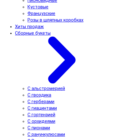
Пионовидные
Кустовые
Французские
Розы в шляпных коробках
Хиты продаж
Сборные букеты
С альстромерией
С гвоздика
С герберами
С гиацинтами
С гортензией
С орхидеями
С пионами
С ранункулюсами