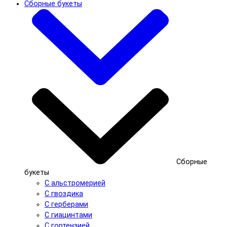
Сборные букеты
Сборные
букеты
С альстромерией
С гвоздика
С герберами
С гиацинтами
С гортензией