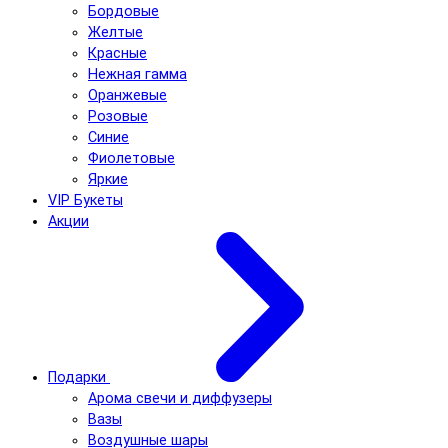
Бордовые
Желтые
Красные
Нежная гамма
Оранжевые
Розовые
Синие
Фиолетовые
Яркие
VIP Букеты
Акции
Подарки
Арома свечи и диффузеры
Вазы
Воздушные шары