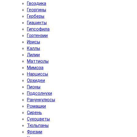
Гвоздика
Георгины
Герберы
Гиацинты
Гипсофила
Гортензии
Ирисы
Каллы
Лилии
Маттиолы
Мимоза
Нарциссы
Орхидеи
Пионы
Подсолнухи
Ранункулюсы
Ромашки
Сирень
Сухоцветы
Тюльпаны
Фрезии