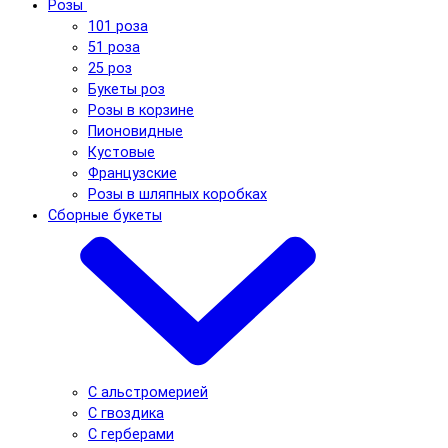
Розы
101 роза
51 роза
25 роз
Букеты роз
Розы в корзине
Пионовидные
Кустовые
Французские
Розы в шляпных коробках
Сборные букеты
С альстромерией
С гвоздика
С герберами