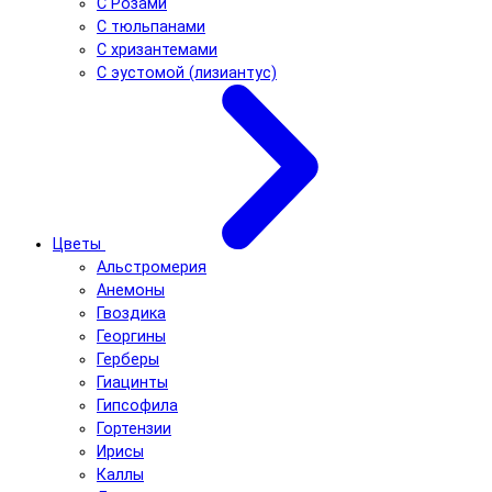
С Розами
С тюльпанами
С хризантемами
С эустомой (лизиантус)
Цветы
Альстромерия
Анемоны
Гвоздика
Георгины
Герберы
Гиацинты
Гипсофила
Гортензии
Ирисы
Каллы