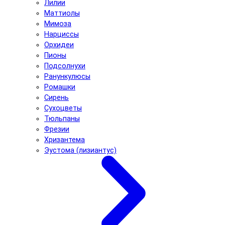
Лилии
Маттиолы
Мимоза
Нарциссы
Орхидеи
Пионы
Подсолнухи
Ранункулюсы
Ромашки
Сирень
Сухоцветы
Тюльпаны
Фрезии
Хризантема
Эустома (лизиантус)