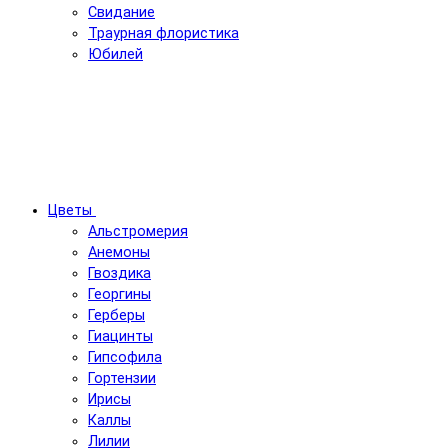
Свидание
Траурная флористика
Юбилей
Цветы
Альстромерия
Анемоны
Гвоздика
Георгины
Герберы
Гиацинты
Гипсофила
Гортензии
Ирисы
Каллы
Лилии