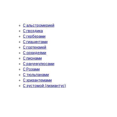
С альстромерией
С гвоздика
С герберами
С гиацинтами
С гортензией
С орхидеями
С пионами
С ранункулюсами
С Розами
С тюльпанами
С хризантемами
С эустомой (лизиантус)