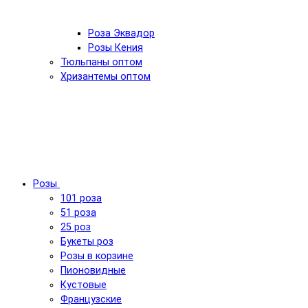
Роза Эквадор
Розы Кения
Тюльпаны оптом
Хризантемы оптом
Розы
101 роза
51 роза
25 роз
Букеты роз
Розы в корзине
Пионовидные
Кустовые
Французские