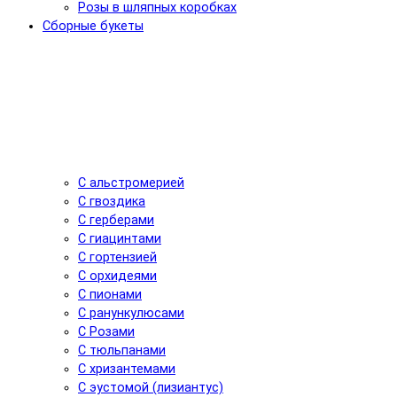
Розы в шляпных коробках
Сборные букеты
С альстромерией
С гвоздика
С герберами
С гиацинтами
С гортензией
С орхидеями
С пионами
С ранункулюсами
С Розами
С тюльпанами
С хризантемами
С эустомой (лизиантус)