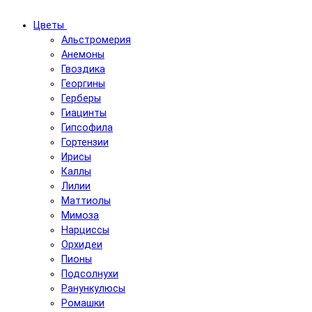
Цветы
Альстромерия
Анемоны
Гвоздика
Георгины
Герберы
Гиацинты
Гипсофила
Гортензии
Ирисы
Каллы
Лилии
Маттиолы
Мимоза
Нарциссы
Орхидеи
Пионы
Подсолнухи
Ранункулюсы
Ромашки