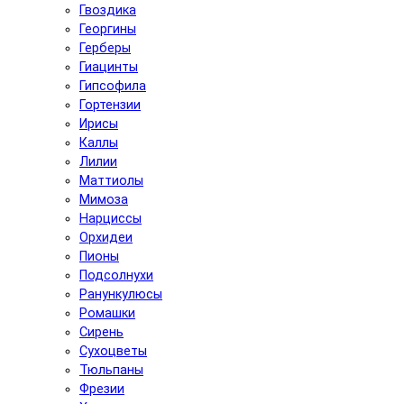
Гвоздика
Георгины
Герберы
Гиацинты
Гипсофила
Гортензии
Ирисы
Каллы
Лилии
Маттиолы
Мимоза
Нарциссы
Орхидеи
Пионы
Подсолнухи
Ранункулюсы
Ромашки
Сирень
Сухоцветы
Тюльпаны
Фрезии