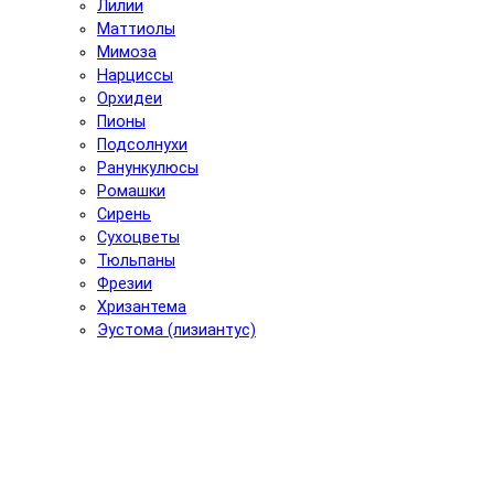
Лилии
Маттиолы
Мимоза
Нарциссы
Орхидеи
Пионы
Подсолнухи
Ранункулюсы
Ромашки
Сирень
Сухоцветы
Тюльпаны
Фрезии
Хризантема
Эустома (лизиантус)