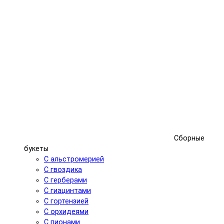
Сборные
букеты
С альстромерией
С гвоздика
С герберами
С гиацинтами
С гортензией
С орхидеями
С пионами