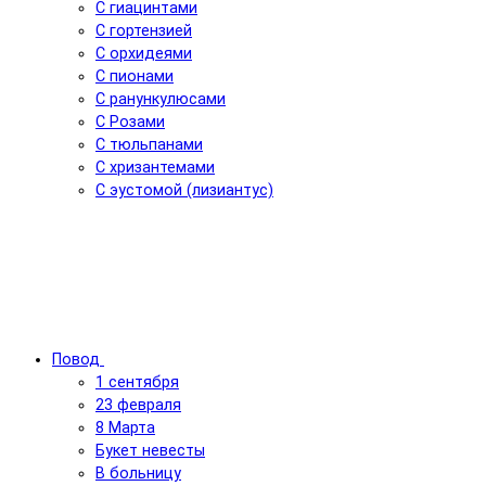
С гиацинтами
С гортензией
С орхидеями
С пионами
С ранункулюсами
С Розами
С тюльпанами
С хризантемами
С эустомой (лизиантус)
Повод
1 сентября
23 февраля
8 Марта
Букет невесты
В больницу