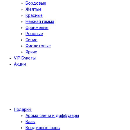
Бордовые
Желтые
Красные
Нежная гамма
Оранжевые
Розовые
Синие
Фиолетовые
Яркие
VIP Букеты
Акции
Подарки
Арома свечи и диффузеры
Вазы
Воздушные шары