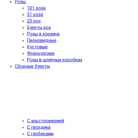
Розы
101 роза
51 роза
25 роз
Букеты роз
Розы в корзине
Пионовидные
Кустовые
Французские
Розы в шляпных коробках
Сборные букеты
С альстромерией
С гвоздика
С герберами