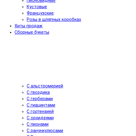
Пионовидные
Кустовые
Французские
Розы в шляпных коробках
Хиты продаж
Сборные букеты
С альстромерией
С гвоздика
С герберами
С гиацинтами
С гортензией
С орхидеями
С пионами
С ранункулюсами