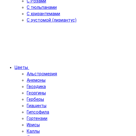
С Розами
С тюльпанами
С хризантемами
С эустомой (лизиантус)
Цветы
Альстромерия
Анемоны
Гвоздика
Георгины
Герберы
Гиацинты
Гипсофила
Гортензии
Ирисы
Каллы