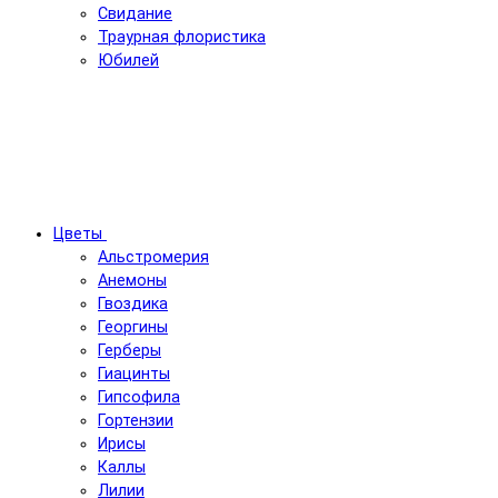
Свидание
Траурная флористика
Юбилей
Цветы
Альстромерия
Анемоны
Гвоздика
Георгины
Герберы
Гиацинты
Гипсофила
Гортензии
Ирисы
Каллы
Лилии