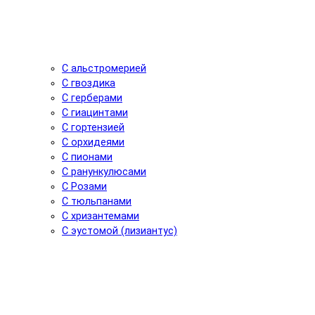
С альстромерией
С гвоздика
С герберами
С гиацинтами
С гортензией
С орхидеями
С пионами
С ранункулюсами
С Розами
С тюльпанами
С хризантемами
С эустомой (лизиантус)