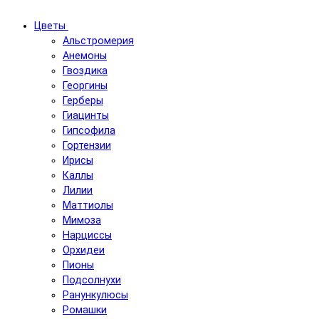
Цветы
Альстромерия
Анемоны
Гвоздика
Георгины
Герберы
Гиацинты
Гипсофила
Гортензии
Ирисы
Каллы
Лилии
Маттиолы
Мимоза
Нарциссы
Орхидеи
Пионы
Подсолнухи
Ранункулюсы
Ромашки