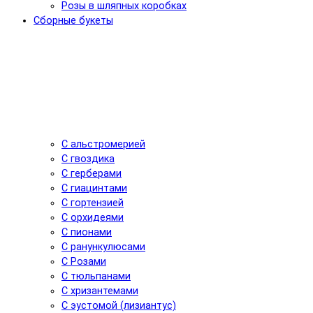
Розы в шляпных коробках
Сборные букеты
С альстромерией
С гвоздика
С герберами
С гиацинтами
С гортензией
С орхидеями
С пионами
С ранункулюсами
С Розами
С тюльпанами
С хризантемами
С эустомой (лизиантус)