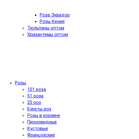
Роза Эквадор
Розы Кения
Тюльпаны оптом
Хризантемы оптом
Розы
101 роза
51 роза
25 роз
Букеты роз
Розы в корзине
Пионовидные
Кустовые
Французские