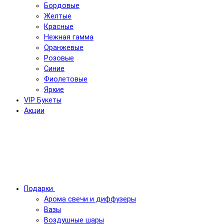
Бордовые
Желтые
Красные
Нежная гамма
Оранжевые
Розовые
Синие
Фиолетовые
Яркие
VIP Букеты
Акции
Подарки
Арома свечи и диффузеры
Вазы
Воздушные шары