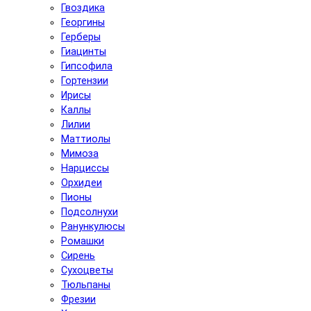
Гвоздика
Георгины
Герберы
Гиацинты
Гипсофила
Гортензии
Ирисы
Каллы
Лилии
Маттиолы
Мимоза
Нарциссы
Орхидеи
Пионы
Подсолнухи
Ранункулюсы
Ромашки
Сирень
Сухоцветы
Тюльпаны
Фрезии