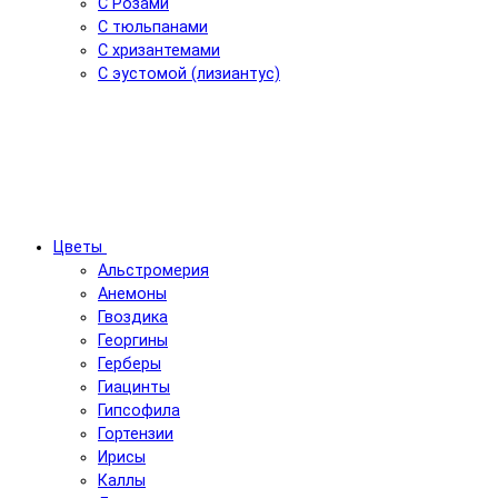
С Розами
С тюльпанами
С хризантемами
С эустомой (лизиантус)
Цветы
Альстромерия
Анемоны
Гвоздика
Георгины
Герберы
Гиацинты
Гипсофила
Гортензии
Ирисы
Каллы