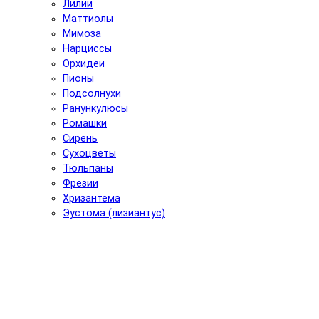
Лилии
Маттиолы
Мимоза
Нарциссы
Орхидеи
Пионы
Подсолнухи
Ранункулюсы
Ромашки
Сирень
Сухоцветы
Тюльпаны
Фрезии
Хризантема
Эустома (лизиантус)