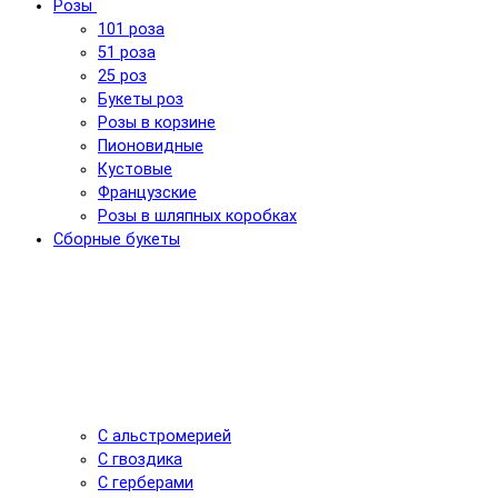
Розы
101 роза
51 роза
25 роз
Букеты роз
Розы в корзине
Пионовидные
Кустовые
Французские
Розы в шляпных коробках
Сборные букеты
С альстромерией
С гвоздика
С герберами