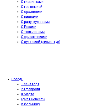
С гиацинтами
С гортензией
С орхидеями
С пионами
С ранункулюсами
С Розами
С тюльпанами
С хризантемами
С эустомой (лизиантус)
Повод
1 сентября
23 февраля
8 Марта
Букет невесты
В больницу