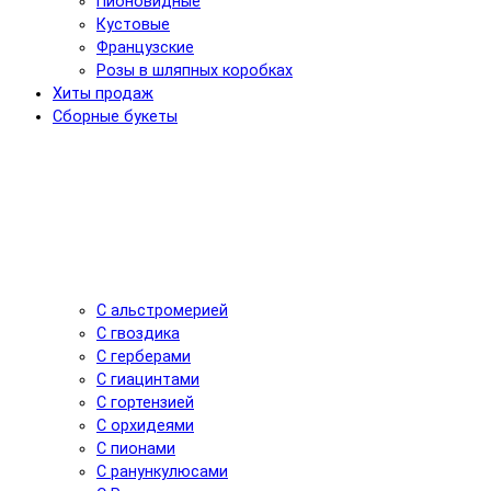
Пионовидные
Кустовые
Французские
Розы в шляпных коробках
Хиты продаж
Сборные букеты
С альстромерией
С гвоздика
С герберами
С гиацинтами
С гортензией
С орхидеями
С пионами
С ранункулюсами