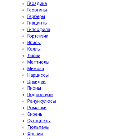
Гвоздика
Георгины
Герберы
Гиацинты
Гипсофила
Гортензии
Ирисы
Каллы
Лилии
Маттиолы
Мимоза
Нарциссы
Орхидеи
Пионы
Подсолнухи
Ранункулюсы
Ромашки
Сирень
Сухоцветы
Тюльпаны
Фрезии