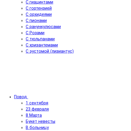
С гиацинтами
С гортензией
С орхидеями
С пионами
С ранункулюсами
С Розами
С тюльпанами
С хризантемами
С эустомой (лизиантус)
Повод
1 сентября
23 февраля
8 Марта
Букет невесты
В больницу