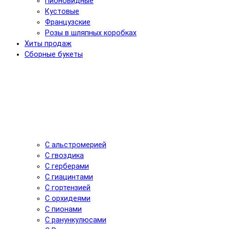
Пионовидные
Кустовые
Французские
Розы в шляпных коробках
Хиты продаж
Сборные букеты
С альстромерией
С гвоздика
С герберами
С гиацинтами
С гортензией
С орхидеями
С пионами
С ранункулюсами