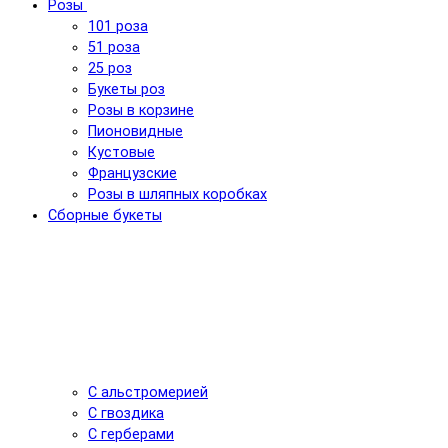
Розы
101 роза
51 роза
25 роз
Букеты роз
Розы в корзине
Пионовидные
Кустовые
Французские
Розы в шляпных коробках
Сборные букеты
С альстромерией
С гвоздика
С герберами