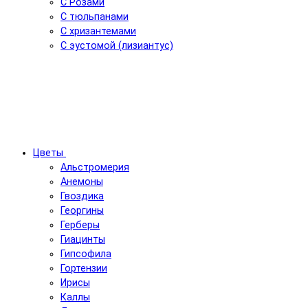
С Розами
С тюльпанами
С хризантемами
С эустомой (лизиантус)
Цветы
Альстромерия
Анемоны
Гвоздика
Георгины
Герберы
Гиацинты
Гипсофила
Гортензии
Ирисы
Каллы