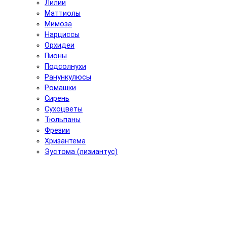
Лилии
Маттиолы
Мимоза
Нарциссы
Орхидеи
Пионы
Подсолнухи
Ранункулюсы
Ромашки
Сирень
Сухоцветы
Тюльпаны
Фрезии
Хризантема
Эустома (лизиантус)