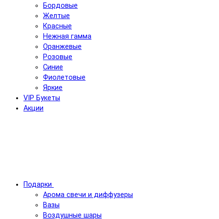
Бордовые
Желтые
Красные
Нежная гамма
Оранжевые
Розовые
Синие
Фиолетовые
Яркие
VIP Букеты
Акции
Подарки
Арома свечи и диффузеры
Вазы
Воздушные шары