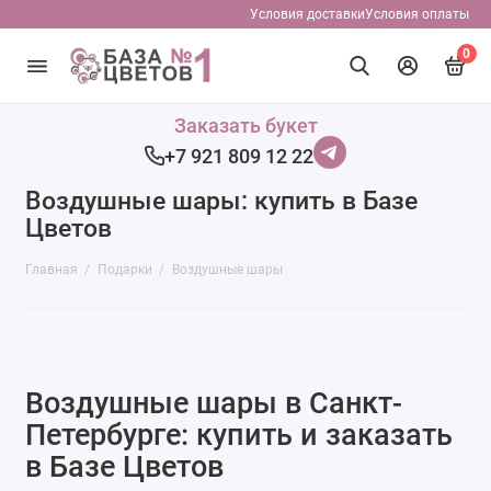
Условия доставки
Условия оплаты
0
Арома свечи и диффузеры
Заказать букет
+7 921 809 12 22
Вазы
Воздушные шары: купить в Базе
Воздушные шары
Цветов
Конфеты и шоколад
Главная
Подарки
Воздушные шары
Лепестки роз
Мягкие игрушки
Воздушные шары в Санкт-
Открытки
Петербурге: купить и заказать
в Базе Цветов
Подарочные карты