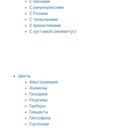
С пионами
С ранункулюсами
С Розами
С тюльпанами
С хризантемами
С эустомой (лизиантус)
Цветы
Альстромерия
Анемоны
Гвоздика
Георгины
Герберы
Гиацинты
Гипсофила
Гортензии