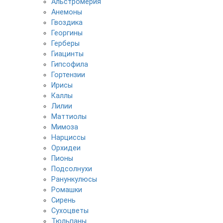
Альстромерия
Анемоны
Гвоздика
Георгины
Герберы
Гиацинты
Гипсофила
Гортензии
Ирисы
Каллы
Лилии
Маттиолы
Мимоза
Нарциссы
Орхидеи
Пионы
Подсолнухи
Ранункулюсы
Ромашки
Сирень
Сухоцветы
Тюльпаны