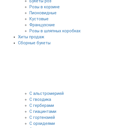
Букеты роз
Розы в корзине
Пионовидные
Кустовые
Французские
Розы в шляпных коробках
Хиты продаж
Сборные букеты
С альстромерией
С гвоздика
С герберами
С гиацинтами
С гортензией
С орхидеями