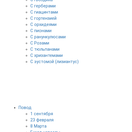
С герберами
С гиацинтами
С гортензией
С орхидеями
С пионами
С ранункулюсами
С Розами
С тюльпанами
С хризантемами
С эустомой (лизиантус)
Повод
1 сентября
23 февраля
8 Марта