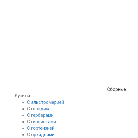
Сборные
букеты
С альстромерией
С гвоздика
С герберами
С гиацинтами
С гортензией
С орхидеями