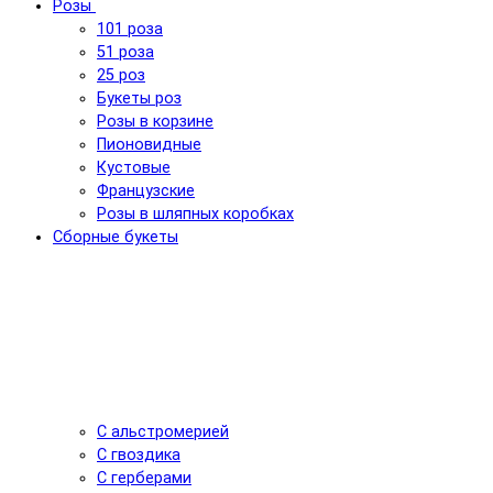
Розы
101 роза
51 роза
25 роз
Букеты роз
Розы в корзине
Пионовидные
Кустовые
Французские
Розы в шляпных коробках
Сборные букеты
С альстромерией
С гвоздика
С герберами