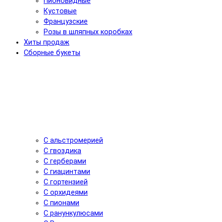
Пионовидные
Кустовые
Французские
Розы в шляпных коробках
Хиты продаж
Сборные букеты
С альстромерией
С гвоздика
С герберами
С гиацинтами
С гортензией
С орхидеями
С пионами
С ранункулюсами