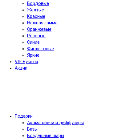
Бордовые
Желтые
Красные
Нежная гамма
Оранжевые
Розовые
Синие
Фиолетовые
Яркие
VIP Букеты
Акции
Подарки
Арома свечи и диффузеры
Вазы
Воздушные шары