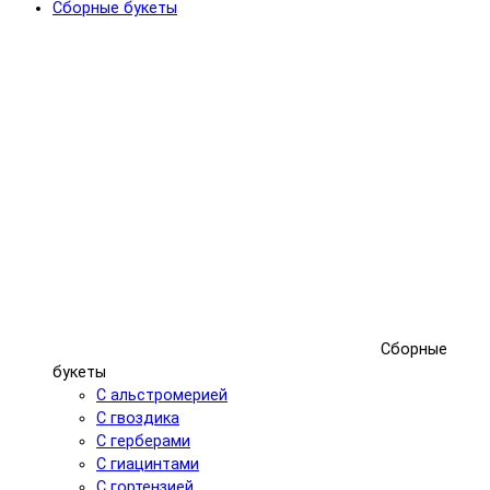
Сборные букеты
Сборные
букеты
С альстромерией
С гвоздика
С герберами
С гиацинтами
С гортензией