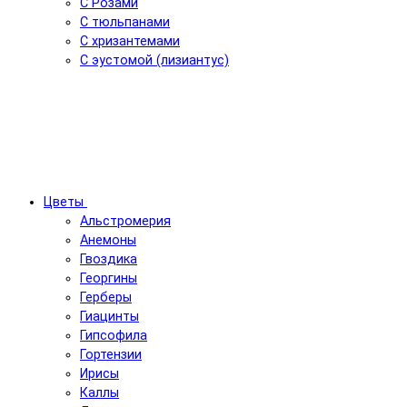
С Розами
С тюльпанами
С хризантемами
С эустомой (лизиантус)
Цветы
Альстромерия
Анемоны
Гвоздика
Георгины
Герберы
Гиацинты
Гипсофила
Гортензии
Ирисы
Каллы