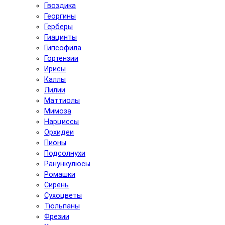
Гвоздика
Георгины
Герберы
Гиацинты
Гипсофила
Гортензии
Ирисы
Каллы
Лилии
Маттиолы
Мимоза
Нарциссы
Орхидеи
Пионы
Подсолнухи
Ранункулюсы
Ромашки
Сирень
Сухоцветы
Тюльпаны
Фрезии