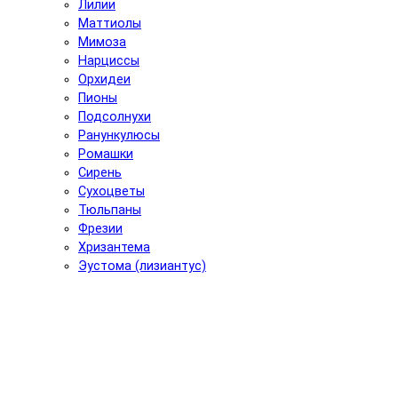
Лилии
Маттиолы
Мимоза
Нарциссы
Орхидеи
Пионы
Подсолнухи
Ранункулюсы
Ромашки
Сирень
Сухоцветы
Тюльпаны
Фрезии
Хризантема
Эустома (лизиантус)