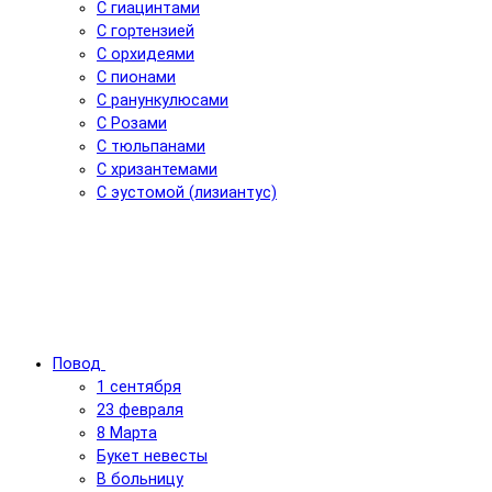
С гиацинтами
С гортензией
С орхидеями
С пионами
С ранункулюсами
С Розами
С тюльпанами
С хризантемами
С эустомой (лизиантус)
Повод
1 сентября
23 февраля
8 Марта
Букет невесты
В больницу