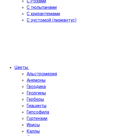
С Розами
С тюльпанами
С хризантемами
С эустомой (лизиантус)
Цветы
Альстромерия
Анемоны
Гвоздика
Георгины
Герберы
Гиацинты
Гипсофила
Гортензии
Ирисы
Каллы