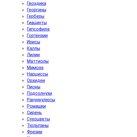
Гвоздика
Георгины
Герберы
Гиацинты
Гипсофила
Гортензии
Ирисы
Каллы
Лилии
Маттиолы
Мимоза
Нарциссы
Орхидеи
Пионы
Подсолнухи
Ранункулюсы
Ромашки
Сирень
Сухоцветы
Тюльпаны
Фрезии