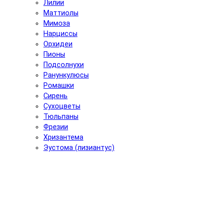
Лилии
Маттиолы
Мимоза
Нарциссы
Орхидеи
Пионы
Подсолнухи
Ранункулюсы
Ромашки
Сирень
Сухоцветы
Тюльпаны
Фрезии
Хризантема
Эустома (лизиантус)