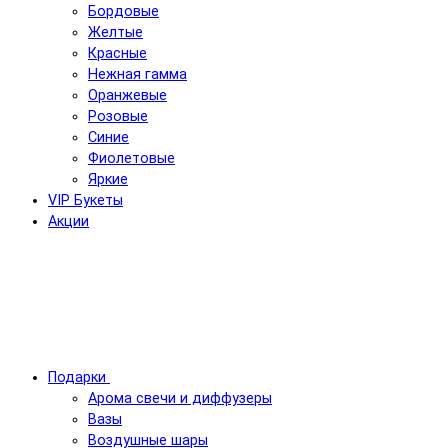
Бордовые
Желтые
Красные
Нежная гамма
Оранжевые
Розовые
Синие
Фиолетовые
Яркие
VIP Букеты
Акции
Подарки
Арома свечи и диффузеры
Вазы
Воздушные шары