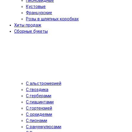
Пионовидные
Кустовые
Французские
Розы в шляпных коробках
Хиты продаж
Сборные букеты
С альстромерией
С гвоздика
С герберами
С гиацинтами
С гортензией
С орхидеями
С пионами
С ранункулюсами