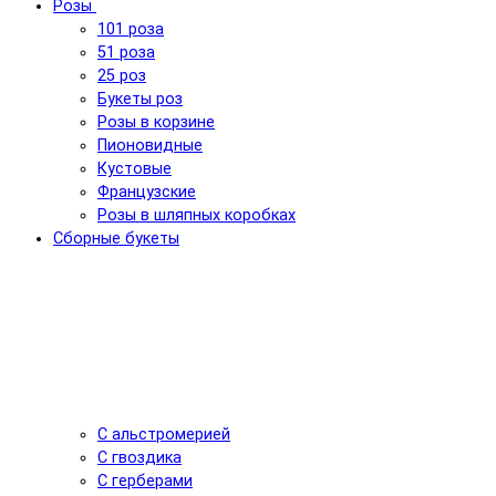
Розы
101 роза
51 роза
25 роз
Букеты роз
Розы в корзине
Пионовидные
Кустовые
Французские
Розы в шляпных коробках
Сборные букеты
С альстромерией
С гвоздика
С герберами