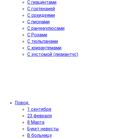
С гиацинтами
С гортензией
С орхидеями
С пионами
С ранункулюсами
С Розами
С тюльпанами
С хризантемами
С эустомой (лизиантус)
Повод
1 сентября
23 февраля
8 Марта
Букет невесты
В больницу