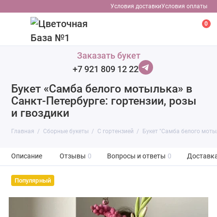
Условия доставки
Условия оплаты
0
Заказать букет
+7 921 809 12 22
Букет «Самба белого мотылька» в
Санкт-Петербурге: гортензии, розы
и гвоздики
Главная
Сборные букеты
С гортензией
Букет "Самба белого моты
Описание
Отзывы
0
Вопросы и ответы
0
Доставк
Популярный