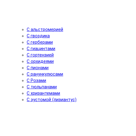
С альстромерией
С гвоздика
С герберами
С гиацинтами
С гортензией
С орхидеями
С пионами
С ранункулюсами
С Розами
С тюльпанами
С хризантемами
С эустомой (лизиантус)