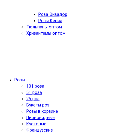
Роза Эквадор
Розы Кения
Тюльпаны оптом
Хризантемы оптом
Розы
101 роза
51 роза
25 роз
Букеты роз
Розы в корзине
Пионовидные
Кустовые
Французские