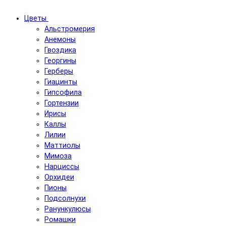
Цветы
Альстромерия
Анемоны
Гвоздика
Георгины
Герберы
Гиацинты
Гипсофила
Гортензии
Ирисы
Каллы
Лилии
Маттиолы
Мимоза
Нарциссы
Орхидеи
Пионы
Подсолнухи
Ранункулюсы
Ромашки