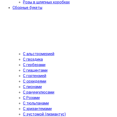
Розы в шляпных коробках
Сборные букеты
С альстромерией
С гвоздика
С герберами
С гиацинтами
С гортензией
С орхидеями
С пионами
С ранункулюсами
С Розами
С тюльпанами
С хризантемами
С эустомой (лизиантус)