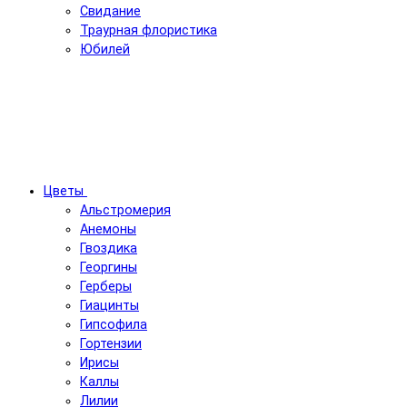
Свидание
Траурная флористика
Юбилей
Цветы
Альстромерия
Анемоны
Гвоздика
Георгины
Герберы
Гиацинты
Гипсофила
Гортензии
Ирисы
Каллы
Лилии