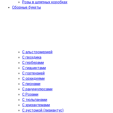
Розы в шляпных коробках
Сборные букеты
С альстромерией
С гвоздика
С герберами
С гиацинтами
С гортензией
С орхидеями
С пионами
С ранункулюсами
С Розами
С тюльпанами
С хризантемами
С эустомой (лизиантус)