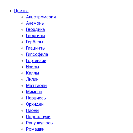
Цветы
Альстромерия
Анемоны
Гвоздика
Георгины
Герберы
Гиацинты
Гипсофила
Гортензии
Ирисы
Каллы
Лилии
Маттиолы
Мимоза
Нарциссы
Орхидеи
Пионы
Подсолнухи
Ранункулюсы
Ромашки