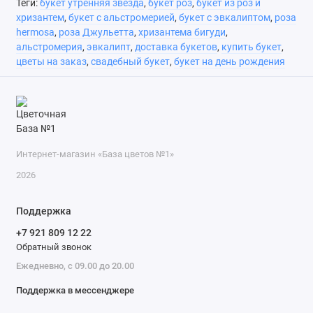
Теги:
букет утренняя звезда
,
букет роз
,
букет из роз и
хризантем
,
букет с альстромерией
,
букет с эвкалиптом
,
роза
hermosa
,
роза Джульетта
,
хризантема бигуди
,
альстромерия
,
эвкалипт
,
доставка букетов
,
купить букет
,
цветы на заказ
,
свадебный букет
,
букет на день рождения
Интернет-магазин «База цветов №1»
2026
Поддержка
+7 921 809 12 22
Обратный звонок
Ежедневно, с 09.00 до 20.00
Поддержка в мессенджере