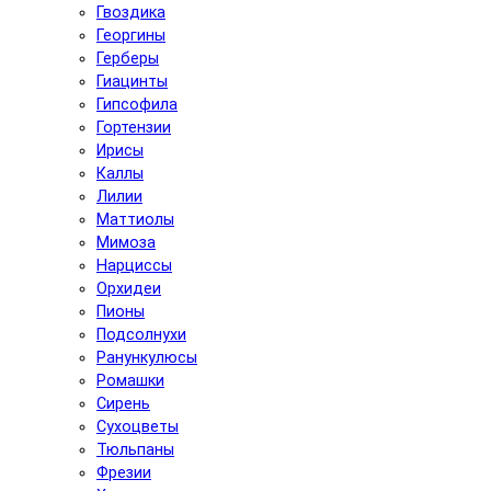
Гвоздика
Георгины
Герберы
Гиацинты
Гипсофила
Гортензии
Ирисы
Каллы
Лилии
Маттиолы
Мимоза
Нарциссы
Орхидеи
Пионы
Подсолнухи
Ранункулюсы
Ромашки
Сирень
Сухоцветы
Тюльпаны
Фрезии