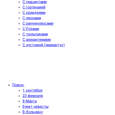
С гиацинтами
С гортензией
С орхидеями
С пионами
С ранункулюсами
С Розами
С тюльпанами
С хризантемами
С эустомой (лизиантус)
Повод
1 сентября
23 февраля
8 Марта
Букет невесты
В больницу