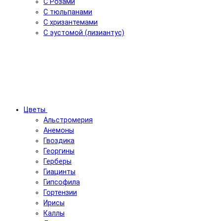
С Розами
С тюльпанами
С хризантемами
С эустомой (лизиантус)
Цветы
Альстромерия
Анемоны
Гвоздика
Георгины
Герберы
Гиацинты
Гипсофила
Гортензии
Ирисы
Каллы