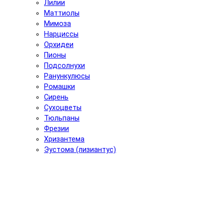
Лилии
Маттиолы
Мимоза
Нарциссы
Орхидеи
Пионы
Подсолнухи
Ранункулюсы
Ромашки
Сирень
Сухоцветы
Тюльпаны
Фрезии
Хризантема
Эустома (лизиантус)