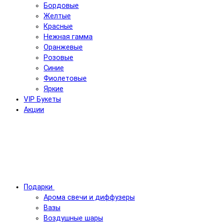
Бордовые
Желтые
Красные
Нежная гамма
Оранжевые
Розовые
Синие
Фиолетовые
Яркие
VIP Букеты
Акции
Подарки
Арома свечи и диффузеры
Вазы
Воздушные шары