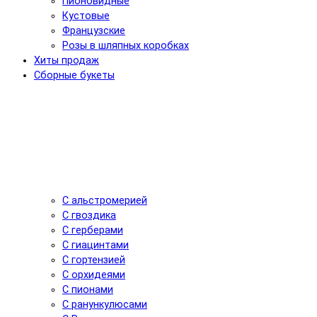
Пионовидные
Кустовые
Французские
Розы в шляпных коробках
Хиты продаж
Сборные букеты
С альстромерией
С гвоздика
С герберами
С гиацинтами
С гортензией
С орхидеями
С пионами
С ранункулюсами