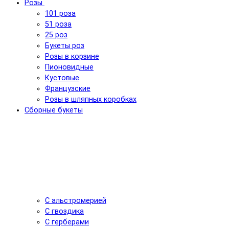
Розы
101 роза
51 роза
25 роз
Букеты роз
Розы в корзине
Пионовидные
Кустовые
Французские
Розы в шляпных коробках
Сборные букеты
С альстромерией
С гвоздика
С герберами