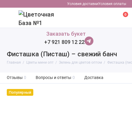
Условия доставки
Условия оплаты
0
Заказать букет
+7 921 809 12 22
Фисташка (Писташ) – свежий банч
Главная
Цветы мини опт
Зелень для цветов оптом
Фисташка (пис
Отзывы
0
Вопросы и ответы
0
Доставка
Популярный