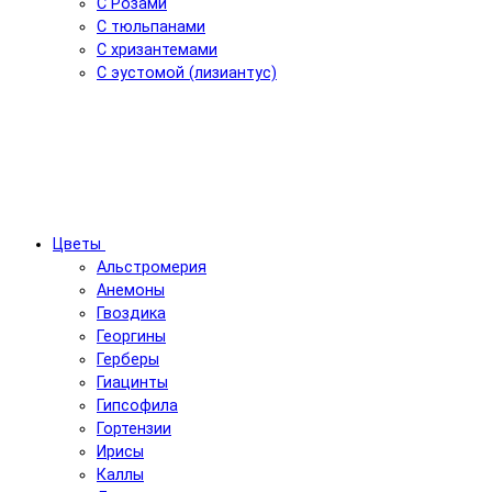
С Розами
С тюльпанами
С хризантемами
С эустомой (лизиантус)
Цветы
Альстромерия
Анемоны
Гвоздика
Георгины
Герберы
Гиацинты
Гипсофила
Гортензии
Ирисы
Каллы