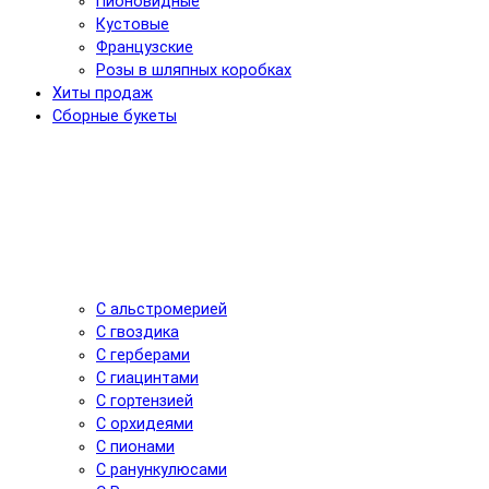
Пионовидные
Кустовые
Французские
Розы в шляпных коробках
Хиты продаж
Сборные букеты
С альстромерией
С гвоздика
С герберами
С гиацинтами
С гортензией
С орхидеями
С пионами
С ранункулюсами