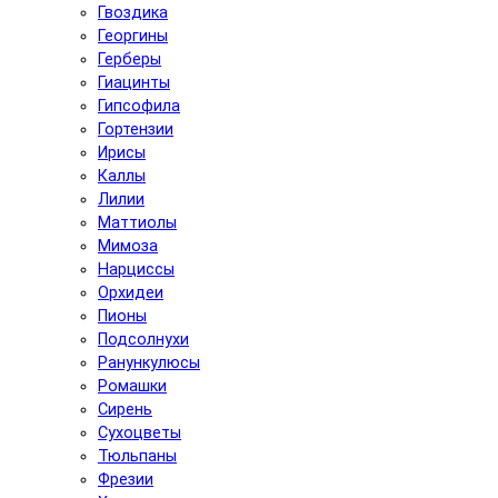
Гвоздика
Георгины
Герберы
Гиацинты
Гипсофила
Гортензии
Ирисы
Каллы
Лилии
Маттиолы
Мимоза
Нарциссы
Орхидеи
Пионы
Подсолнухи
Ранункулюсы
Ромашки
Сирень
Сухоцветы
Тюльпаны
Фрезии