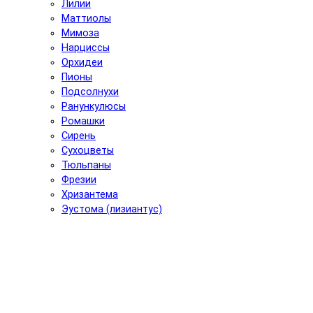
Лилии
Маттиолы
Мимоза
Нарциссы
Орхидеи
Пионы
Подсолнухи
Ранункулюсы
Ромашки
Сирень
Сухоцветы
Тюльпаны
Фрезии
Хризантема
Эустома (лизиантус)