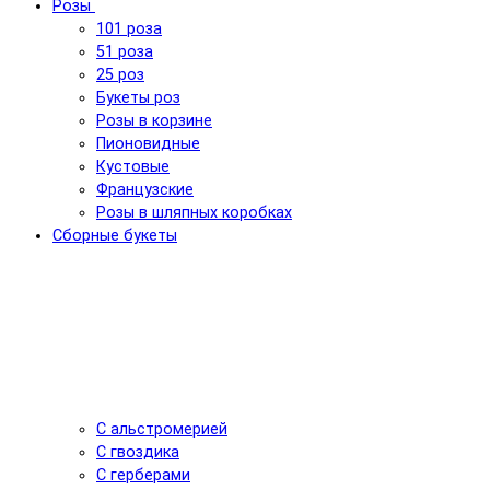
Розы
101 роза
51 роза
25 роз
Букеты роз
Розы в корзине
Пионовидные
Кустовые
Французские
Розы в шляпных коробках
Сборные букеты
С альстромерией
С гвоздика
С герберами