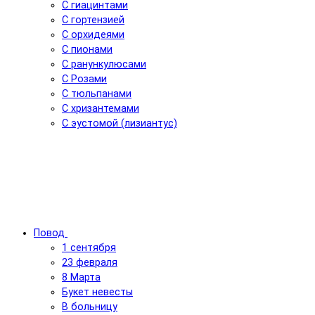
С гиацинтами
С гортензией
С орхидеями
С пионами
С ранункулюсами
С Розами
С тюльпанами
С хризантемами
С эустомой (лизиантус)
Повод
1 сентября
23 февраля
8 Марта
Букет невесты
В больницу