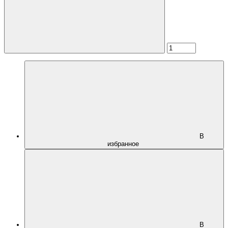
В
избранное
В