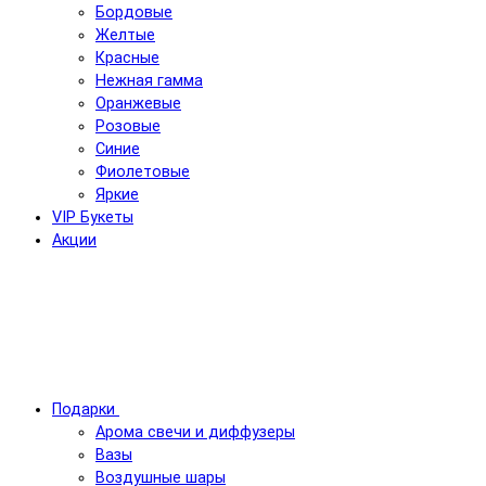
Бордовые
Желтые
Красные
Нежная гамма
Оранжевые
Розовые
Синие
Фиолетовые
Яркие
VIP Букеты
Акции
Подарки
Арома свечи и диффузеры
Вазы
Воздушные шары