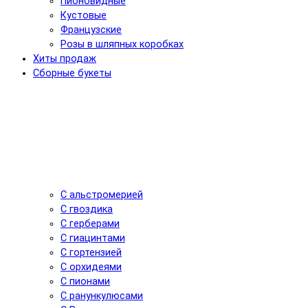
Пионовидные
Кустовые
Французские
Розы в шляпных коробках
Хиты продаж
Сборные букеты
С альстромерией
С гвоздика
С герберами
С гиацинтами
С гортензией
С орхидеями
С пионами
С ранункулюсами