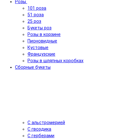
Розы
101 роза
51 роза
25 роз
Букеты роз
Розы в корзине
Пионовидные
Кустовые
Французские
Розы в шляпных коробках
Сборные букеты
С альстромерией
С гвоздика
С герберами