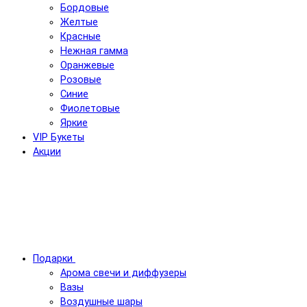
Бордовые
Желтые
Красные
Нежная гамма
Оранжевые
Розовые
Синие
Фиолетовые
Яркие
VIP Букеты
Акции
Подарки
Арома свечи и диффузеры
Вазы
Воздушные шары