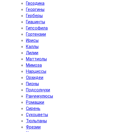
Гвоздика
Георгины
Герберы
Гиацинты
Гипсофила
Гортензии
Ирисы
Каллы
Лилии
Маттиолы
Мимоза
Нарциссы
Орхидеи
Пионы
Подсолнухи
Ранункулюсы
Ромашки
Сирень
Сухоцветы
Тюльпаны
Фрезии