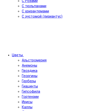
С Розами
С тюльпанами
С хризантемами
С эустомой (лизиантус)
Цветы
Альстромерия
Анемоны
Гвоздика
Георгины
Герберы
Гиацинты
Гипсофила
Гортензии
Ирисы
Каллы