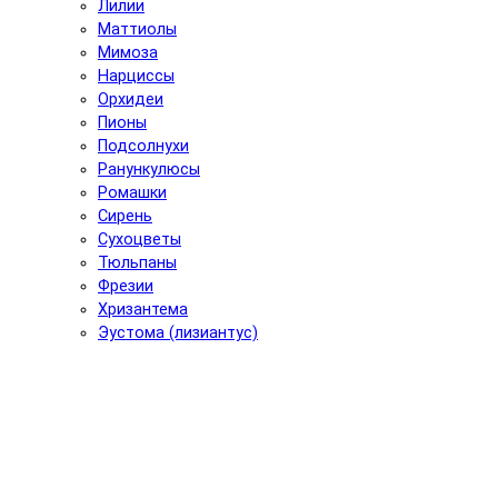
Лилии
Маттиолы
Мимоза
Нарциссы
Орхидеи
Пионы
Подсолнухи
Ранункулюсы
Ромашки
Сирень
Сухоцветы
Тюльпаны
Фрезии
Хризантема
Эустома (лизиантус)