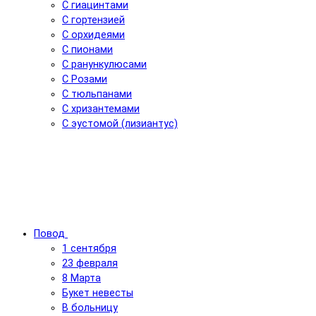
С гиацинтами
С гортензией
С орхидеями
С пионами
С ранункулюсами
С Розами
С тюльпанами
С хризантемами
С эустомой (лизиантус)
Повод
1 сентября
23 февраля
8 Марта
Букет невесты
В больницу