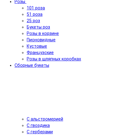
Розы
101 роза
51 роза
25 роз
Букеты роз
Розы в корзине
Пионовидные
Кустовые
Французские
Розы в шляпных коробках
Сборные букеты
С альстромерией
С гвоздика
С герберами