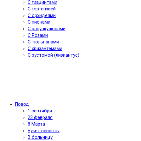
С гиацинтами
С гортензией
С орхидеями
С пионами
С ранункулюсами
С Розами
С тюльпанами
С хризантемами
С эустомой (лизиантус)
Повод
1 сентября
23 февраля
8 Марта
Букет невесты
В больницу