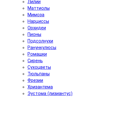
Лилии
Маттиолы
Мимоза
Нарциссы
Орхидеи
Пионы
Подсолнухи
Ранункулюсы
Ромашки
Сирень
Сухоцветы
Тюльпаны
Фрезии
Хризантема
Эустома (лизиантус)