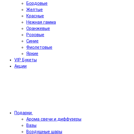
Бордовые
Желтые
Красные
Нежная гамма
Оранжевые
Розовые
Синие
Фиолетовые
Яркие
VIP Букеты
Акции
Подарки
Арома свечи и диффузеры
Вазы
Воздушные шары