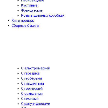
Пионовидные
Кустовые
Французские
Розы в шляпных коробках
Хиты продаж
Сборные букеты
С альстромерией
С гвоздика
С герберами
С гиацинтами
С гортензией
С орхидеями
С пионами
С ранункулюсами