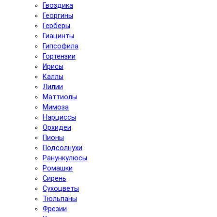
Гвоздика
Георгины
Герберы
Гиацинты
Гипсофила
Гортензии
Ирисы
Каллы
Лилии
Маттиолы
Мимоза
Нарциссы
Орхидеи
Пионы
Подсолнухи
Ранункулюсы
Ромашки
Сирень
Сухоцветы
Тюльпаны
Фрезии