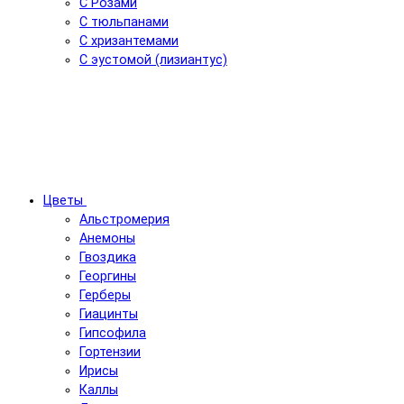
С Розами
С тюльпанами
С хризантемами
С эустомой (лизиантус)
Цветы
Альстромерия
Анемоны
Гвоздика
Георгины
Герберы
Гиацинты
Гипсофила
Гортензии
Ирисы
Каллы