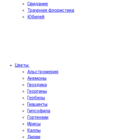
Свидание
Траурная флористика
Юбилей
Цветы
Альстромерия
Анемоны
Гвоздика
Георгины
Герберы
Гиацинты
Гипсофила
Гортензии
Ирисы
Каллы
Лилии