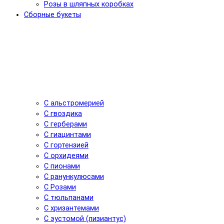
Розы в шляпных коробках
Сборные букеты
С альстромерией
С гвоздика
С герберами
С гиацинтами
С гортензией
С орхидеями
С пионами
С ранункулюсами
С Розами
С тюльпанами
С хризантемами
С эустомой (лизиантус)