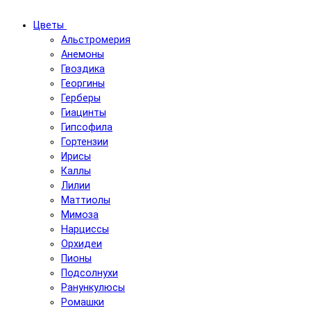
Цветы
Альстромерия
Анемоны
Гвоздика
Георгины
Герберы
Гиацинты
Гипсофила
Гортензии
Ирисы
Каллы
Лилии
Маттиолы
Мимоза
Нарциссы
Орхидеи
Пионы
Подсолнухи
Ранункулюсы
Ромашки