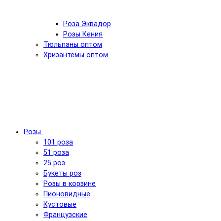
Роза Эквадор
Розы Кения
Тюльпаны оптом
Хризантемы оптом
Розы
101 роза
51 роза
25 роз
Букеты роз
Розы в корзине
Пионовидные
Кустовые
Французские