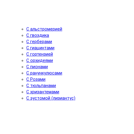
С альстромерией
С гвоздика
С герберами
С гиацинтами
С гортензией
С орхидеями
С пионами
С ранункулюсами
С Розами
С тюльпанами
С хризантемами
С эустомой (лизиантус)