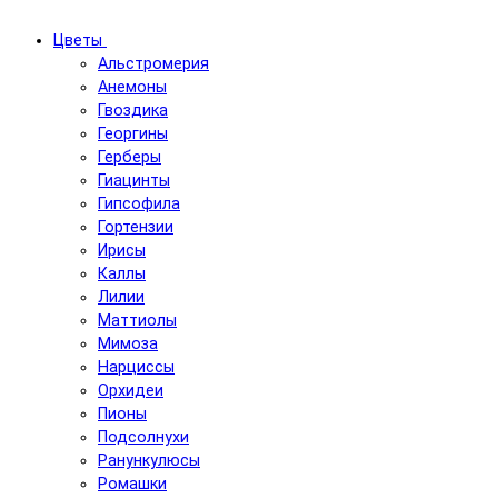
Цветы
Альстромерия
Анемоны
Гвоздика
Георгины
Герберы
Гиацинты
Гипсофила
Гортензии
Ирисы
Каллы
Лилии
Маттиолы
Мимоза
Нарциссы
Орхидеи
Пионы
Подсолнухи
Ранункулюсы
Ромашки