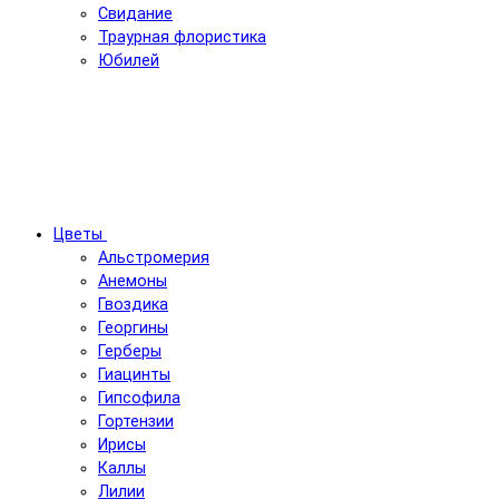
Свидание
Траурная флористика
Юбилей
Цветы
Альстромерия
Анемоны
Гвоздика
Георгины
Герберы
Гиацинты
Гипсофила
Гортензии
Ирисы
Каллы
Лилии