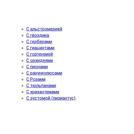
С альстромерией
С гвоздика
С герберами
С гиацинтами
С гортензией
С орхидеями
С пионами
С ранункулюсами
С Розами
С тюльпанами
С хризантемами
С эустомой (лизиантус)