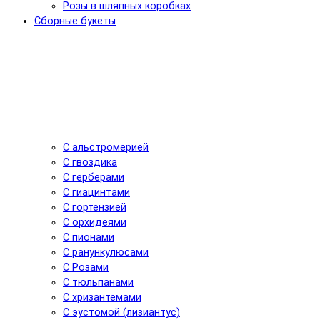
Розы в шляпных коробках
Сборные букеты
С альстромерией
С гвоздика
С герберами
С гиацинтами
С гортензией
С орхидеями
С пионами
С ранункулюсами
С Розами
С тюльпанами
С хризантемами
С эустомой (лизиантус)