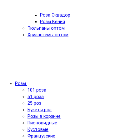
Роза Эквадор
Розы Кения
Тюльпаны оптом
Хризантемы оптом
Розы
101 роза
51 роза
25 роз
Букеты роз
Розы в корзине
Пионовидные
Кустовые
Французские