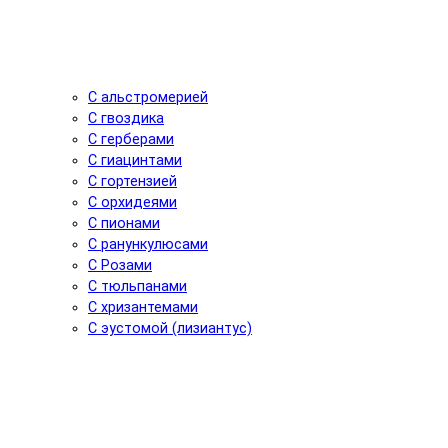
С альстромерией
С гвоздика
С герберами
С гиацинтами
С гортензией
С орхидеями
С пионами
С ранункулюсами
С Розами
С тюльпанами
С хризантемами
С эустомой (лизиантус)