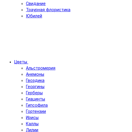
Свидание
Траурная флористика
Юбилей
Цветы
Альстромерия
Анемоны
Гвоздика
Георгины
Герберы
Гиацинты
Гипсофила
Гортензии
Ирисы
Каллы
Лилии