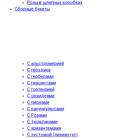
Розы в шляпных коробках
Сборные букеты
С альстромерией
С гвоздика
С герберами
С гиацинтами
С гортензией
С орхидеями
С пионами
С ранункулюсами
С Розами
С тюльпанами
С хризантемами
С эустомой (лизиантус)