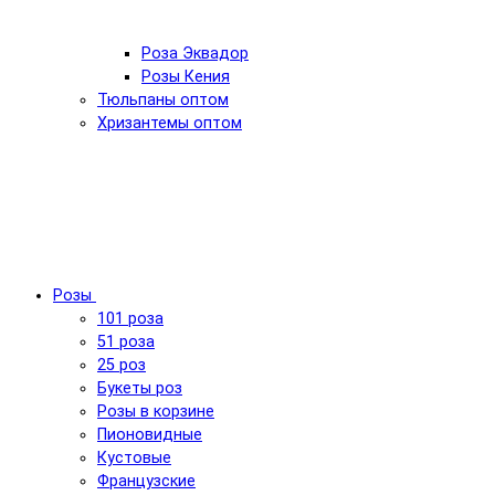
Роза Эквадор
Розы Кения
Тюльпаны оптом
Хризантемы оптом
Розы
101 роза
51 роза
25 роз
Букеты роз
Розы в корзине
Пионовидные
Кустовые
Французские