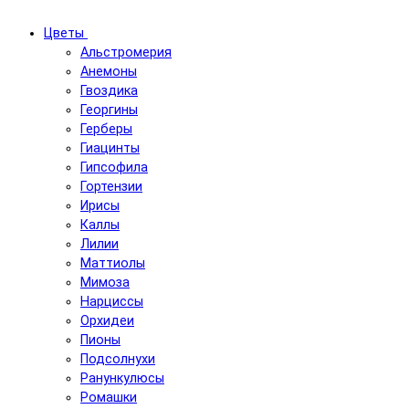
Цветы
Альстромерия
Анемоны
Гвоздика
Георгины
Герберы
Гиацинты
Гипсофила
Гортензии
Ирисы
Каллы
Лилии
Маттиолы
Мимоза
Нарциссы
Орхидеи
Пионы
Подсолнухи
Ранункулюсы
Ромашки