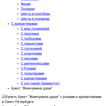
Акции
Подарки
Цветы в коробках
Цветы в корзинах
С хризантемами
С альстромерией
С гвоздика
С герберами
С гиацинтами
С гортензией
С орхидеями
С пионами
С ранункулюсами
С Розами
С тюльпанами
С хризантемами
С эустомой (лизиантус)
Букет "Жемчужина души"