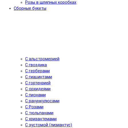
Розы в шляпных коробках
Сборные букеты
С альстромерией
С гвоздика
С герберами
С гиацинтами
С гортензией
С орхидеями
С пионами
С ранункулюсами
С Розами
С тюльпанами
С хризантемами
С эустомой (лизиантус)