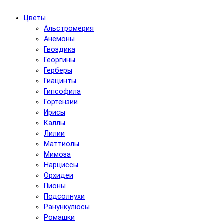
Цветы
Альстромерия
Анемоны
Гвоздика
Георгины
Герберы
Гиацинты
Гипсофила
Гортензии
Ирисы
Каллы
Лилии
Маттиолы
Мимоза
Нарциссы
Орхидеи
Пионы
Подсолнухи
Ранункулюсы
Ромашки