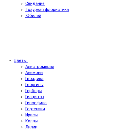
Свидание
Траурная флористика
Юбилей
Цветы
Альстромерия
Анемоны
Гвоздика
Георгины
Герберы
Гиацинты
Гипсофила
Гортензии
Ирисы
Каллы
Лилии