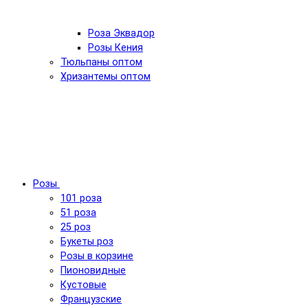
Роза Эквадор
Розы Кения
Тюльпаны оптом
Хризантемы оптом
Розы
101 роза
51 роза
25 роз
Букеты роз
Розы в корзине
Пионовидные
Кустовые
Французские