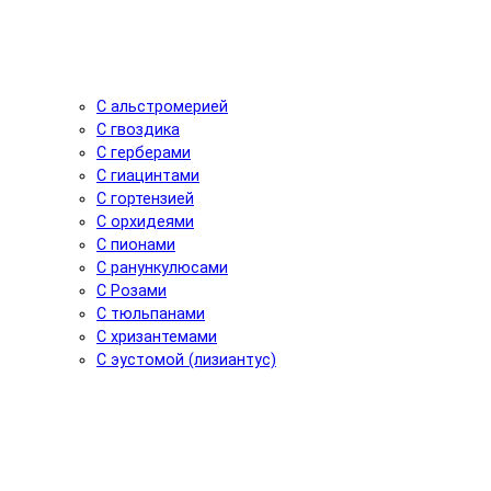
С альстромерией
С гвоздика
С герберами
С гиацинтами
С гортензией
С орхидеями
С пионами
С ранункулюсами
С Розами
С тюльпанами
С хризантемами
С эустомой (лизиантус)