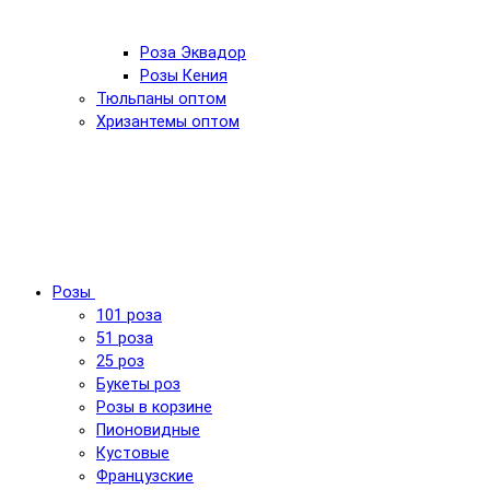
Роза Эквадор
Розы Кения
Тюльпаны оптом
Хризантемы оптом
Розы
101 роза
51 роза
25 роз
Букеты роз
Розы в корзине
Пионовидные
Кустовые
Французские