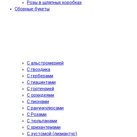
Розы в шляпных коробках
Сборные букеты
С альстромерией
С гвоздика
С герберами
С гиацинтами
С гортензией
С орхидеями
С пионами
С ранункулюсами
С Розами
С тюльпанами
С хризантемами
С эустомой (лизиантус)