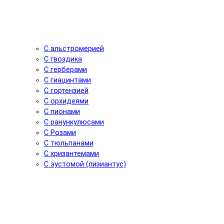
С альстромерией
С гвоздика
С герберами
С гиацинтами
С гортензией
С орхидеями
С пионами
С ранункулюсами
С Розами
С тюльпанами
С хризантемами
С эустомой (лизиантус)