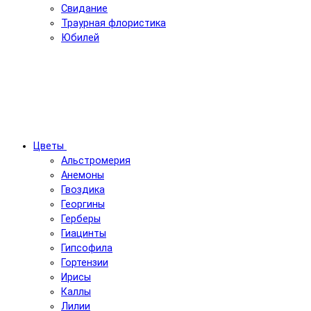
Свидание
Траурная флористика
Юбилей
Цветы
Альстромерия
Анемоны
Гвоздика
Георгины
Герберы
Гиацинты
Гипсофила
Гортензии
Ирисы
Каллы
Лилии