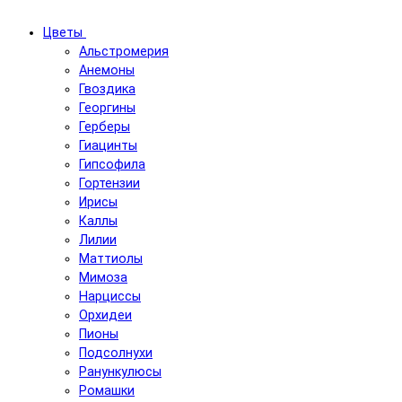
Цветы
Альстромерия
Анемоны
Гвоздика
Георгины
Герберы
Гиацинты
Гипсофила
Гортензии
Ирисы
Каллы
Лилии
Маттиолы
Мимоза
Нарциссы
Орхидеи
Пионы
Подсолнухи
Ранункулюсы
Ромашки