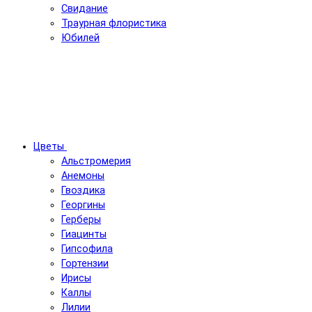
Свидание
Траурная флористика
Юбилей
Цветы
Альстромерия
Анемоны
Гвоздика
Георгины
Герберы
Гиацинты
Гипсофила
Гортензии
Ирисы
Каллы
Лилии