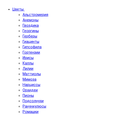
Цветы
Альстромерия
Анемоны
Гвоздика
Георгины
Герберы
Гиацинты
Гипсофила
Гортензии
Ирисы
Каллы
Лилии
Маттиолы
Мимоза
Нарциссы
Орхидеи
Пионы
Подсолнухи
Ранункулюсы
Ромашки