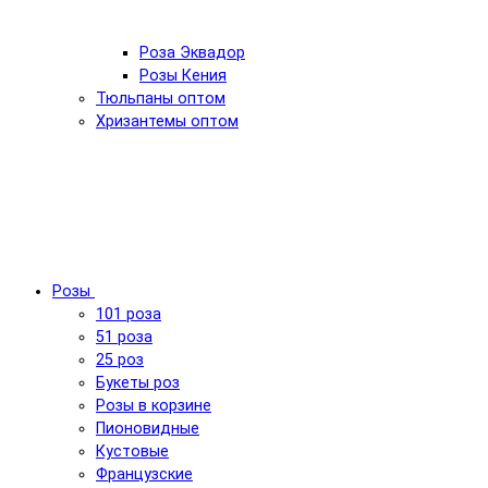
Роза Эквадор
Розы Кения
Тюльпаны оптом
Хризантемы оптом
Розы
101 роза
51 роза
25 роз
Букеты роз
Розы в корзине
Пионовидные
Кустовые
Французские