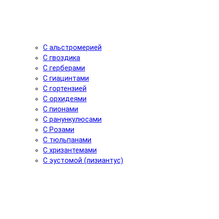
С альстромерией
С гвоздика
С герберами
С гиацинтами
С гортензией
С орхидеями
С пионами
С ранункулюсами
С Розами
С тюльпанами
С хризантемами
С эустомой (лизиантус)