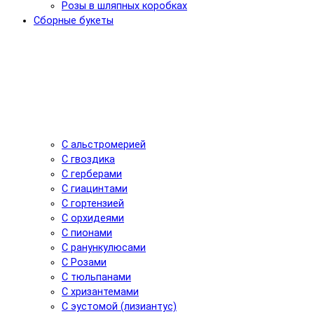
Розы в шляпных коробках
Сборные букеты
С альстромерией
С гвоздика
С герберами
С гиацинтами
С гортензией
С орхидеями
С пионами
С ранункулюсами
С Розами
С тюльпанами
С хризантемами
С эустомой (лизиантус)