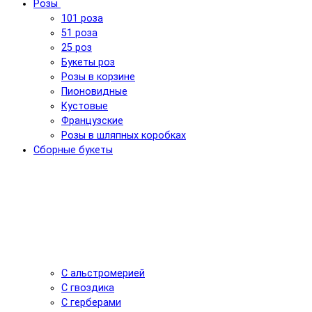
Розы
101 роза
51 роза
25 роз
Букеты роз
Розы в корзине
Пионовидные
Кустовые
Французские
Розы в шляпных коробках
Сборные букеты
С альстромерией
С гвоздика
С герберами