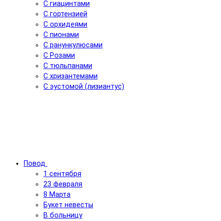
С гиацинтами
С гортензией
С орхидеями
С пионами
С ранункулюсами
С Розами
С тюльпанами
С хризантемами
С эустомой (лизиантус)
Повод
1 сентября
23 февраля
8 Марта
Букет невесты
В больницу