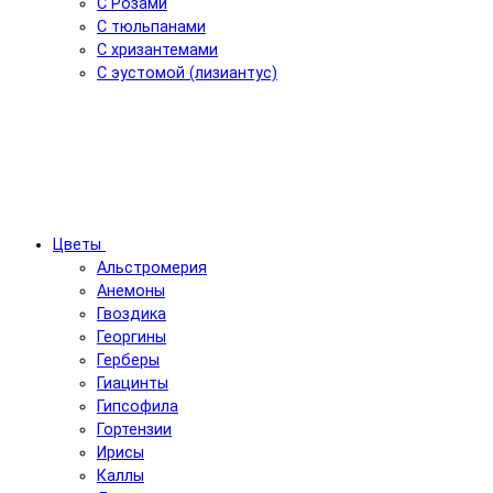
С Розами
С тюльпанами
С хризантемами
С эустомой (лизиантус)
Цветы
Альстромерия
Анемоны
Гвоздика
Георгины
Герберы
Гиацинты
Гипсофила
Гортензии
Ирисы
Каллы