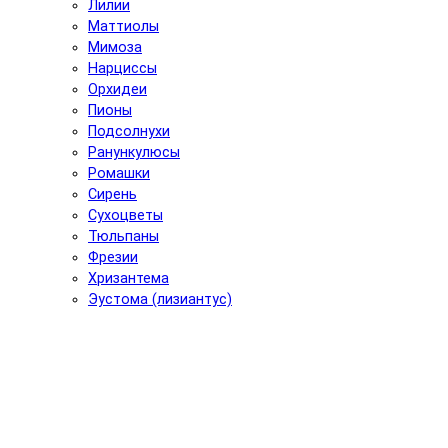
Лилии
Маттиолы
Мимоза
Нарциссы
Орхидеи
Пионы
Подсолнухи
Ранункулюсы
Ромашки
Сирень
Сухоцветы
Тюльпаны
Фрезии
Хризантема
Эустома (лизиантус)