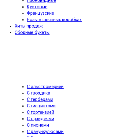
Пионовидные
Кустовые
Французские
Розы в шляпных коробках
Хиты продаж
Сборные букеты
С альстромерией
С гвоздика
С герберами
С гиацинтами
С гортензией
С орхидеями
С пионами
С ранункулюсами