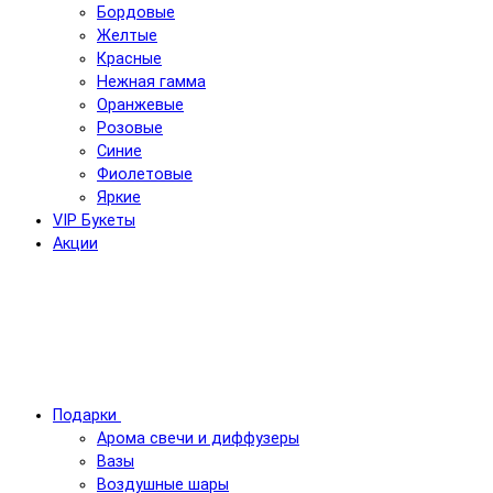
Бордовые
Желтые
Красные
Нежная гамма
Оранжевые
Розовые
Синие
Фиолетовые
Яркие
VIP Букеты
Акции
Подарки
Арома свечи и диффузеры
Вазы
Воздушные шары