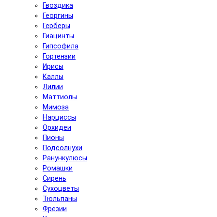
Гвоздика
Георгины
Герберы
Гиацинты
Гипсофила
Гортензии
Ирисы
Каллы
Лилии
Маттиолы
Мимоза
Нарциссы
Орхидеи
Пионы
Подсолнухи
Ранункулюсы
Ромашки
Сирень
Сухоцветы
Тюльпаны
Фрезии