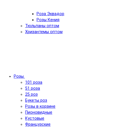
Роза Эквадор
Розы Кения
Тюльпаны оптом
Хризантемы оптом
Розы
101 роза
51 роза
25 роз
Букеты роз
Розы в корзине
Пионовидные
Кустовые
Французские