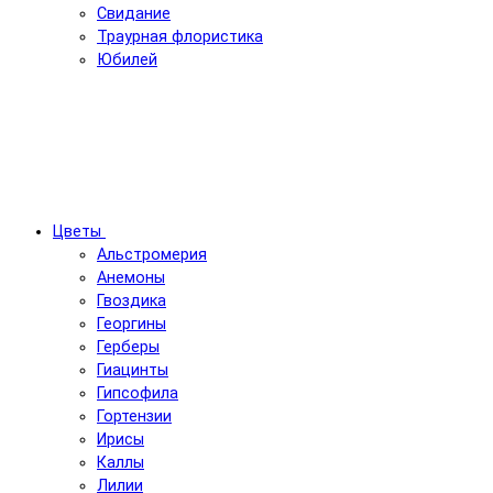
Свидание
Траурная флористика
Юбилей
Цветы
Альстромерия
Анемоны
Гвоздика
Георгины
Герберы
Гиацинты
Гипсофила
Гортензии
Ирисы
Каллы
Лилии