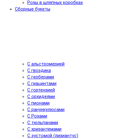
Розы в шляпных коробках
Сборные букеты
С альстромерией
С гвоздика
С герберами
С гиацинтами
С гортензией
С орхидеями
С пионами
С ранункулюсами
С Розами
С тюльпанами
С хризантемами
С эустомой (лизиантус)