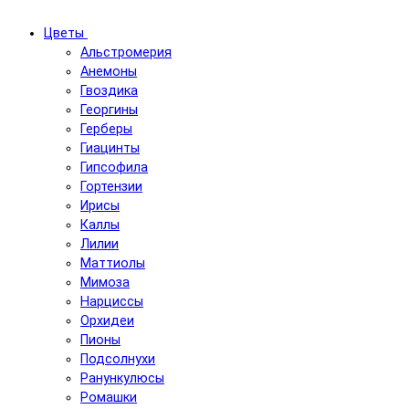
Цветы
Альстромерия
Анемоны
Гвоздика
Георгины
Герберы
Гиацинты
Гипсофила
Гортензии
Ирисы
Каллы
Лилии
Маттиолы
Мимоза
Нарциссы
Орхидеи
Пионы
Подсолнухи
Ранункулюсы
Ромашки