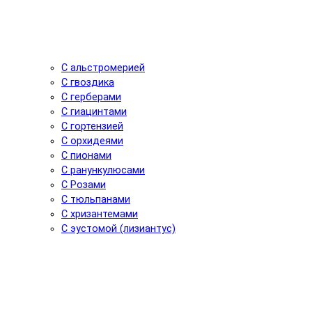
С альстромерией
С гвоздика
С герберами
С гиацинтами
С гортензией
С орхидеями
С пионами
С ранункулюсами
С Розами
С тюльпанами
С хризантемами
С эустомой (лизиантус)