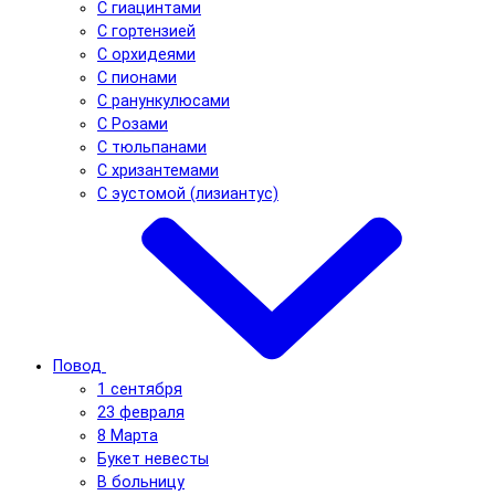
С гиацинтами
С гортензией
С орхидеями
С пионами
С ранункулюсами
С Розами
С тюльпанами
С хризантемами
С эустомой (лизиантус)
Повод
1 сентября
23 февраля
8 Марта
Букет невесты
В больницу