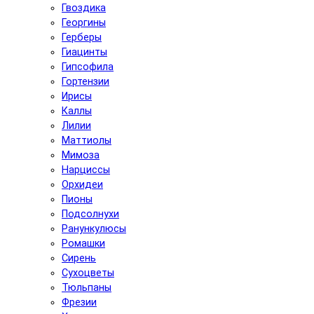
Гвоздика
Георгины
Герберы
Гиацинты
Гипсофила
Гортензии
Ирисы
Каллы
Лилии
Маттиолы
Мимоза
Нарциссы
Орхидеи
Пионы
Подсолнухи
Ранункулюсы
Ромашки
Сирень
Сухоцветы
Тюльпаны
Фрезии