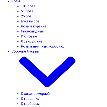
Розы
101 роза
51 роза
25 роз
Букеты роз
Розы в корзине
Пионовидные
Кустовые
Французские
Розы в шляпных коробках
Сборные букеты
С альстромерией
С гвоздика
С герберами