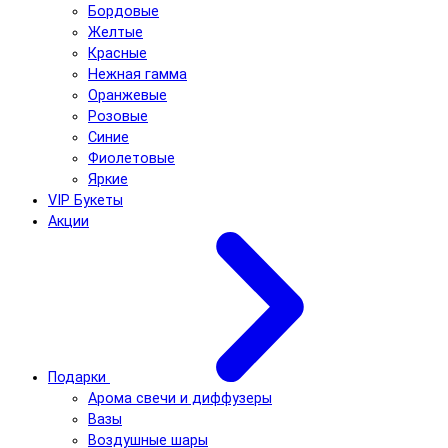
Бордовые
Желтые
Красные
Нежная гамма
Оранжевые
Розовые
Синие
Фиолетовые
Яркие
VIP Букеты
Акции
Подарки
Арома свечи и диффузеры
Вазы
Воздушные шары