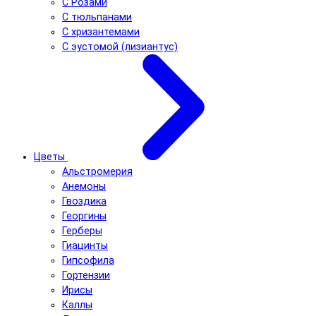
С Розами
С тюльпанами
С хризантемами
С эустомой (лизиантус)
Цветы
Альстромерия
Анемоны
Гвоздика
Георгины
Герберы
Гиацинты
Гипсофила
Гортензии
Ирисы
Каллы