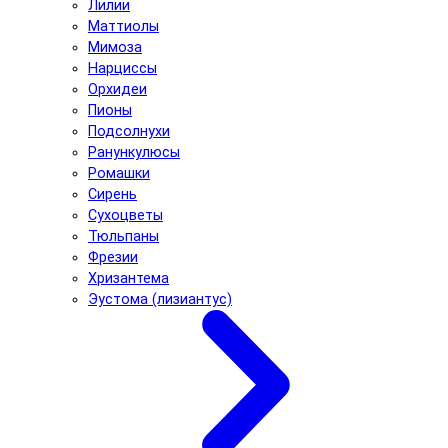
Лилии
Маттиолы
Мимоза
Нарциссы
Орхидеи
Пионы
Подсолнухи
Ранункулюсы
Ромашки
Сирень
Сухоцветы
Тюльпаны
Фрезии
Хризантема
Эустома (лизиантус)