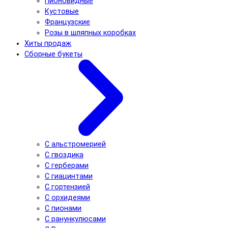
Пионовидные
Кустовые
Французские
Розы в шляпных коробках
Хиты продаж
Сборные букеты
С альстромерией
С гвоздика
С герберами
С гиацинтами
С гортензией
С орхидеями
С пионами
С ранункулюсами