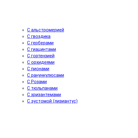
С альстромерией
С гвоздика
С герберами
С гиацинтами
С гортензией
С орхидеями
С пионами
С ранункулюсами
С Розами
С тюльпанами
С хризантемами
С эустомой (лизиантус)