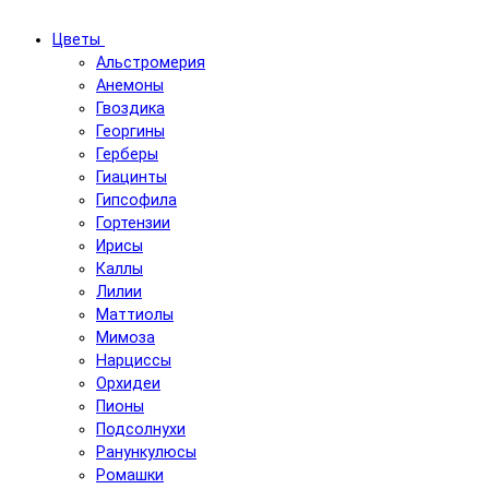
Цветы
Альстромерия
Анемоны
Гвоздика
Георгины
Герберы
Гиацинты
Гипсофила
Гортензии
Ирисы
Каллы
Лилии
Маттиолы
Мимоза
Нарциссы
Орхидеи
Пионы
Подсолнухи
Ранункулюсы
Ромашки