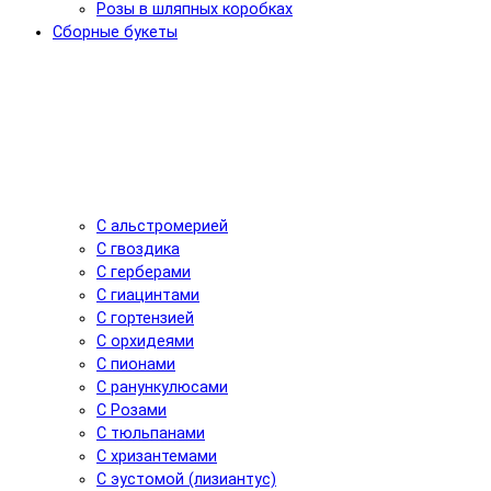
Розы в шляпных коробках
Сборные букеты
С альстромерией
С гвоздика
С герберами
С гиацинтами
С гортензией
С орхидеями
С пионами
С ранункулюсами
С Розами
С тюльпанами
С хризантемами
С эустомой (лизиантус)