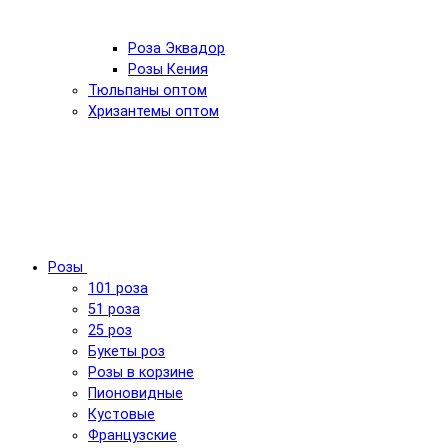
Роза Эквадор
Розы Кения
Тюльпаны оптом
Хризантемы оптом
Розы
101 роза
51 роза
25 роз
Букеты роз
Розы в корзине
Пионовидные
Кустовые
Французские