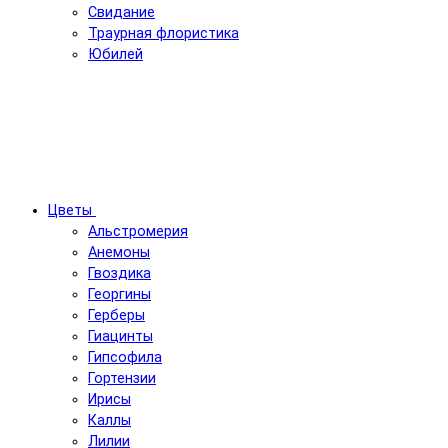
Свидание
Траурная флористика
Юбилей
Цветы
Альстромерия
Анемоны
Гвоздика
Георгины
Герберы
Гиацинты
Гипсофила
Гортензии
Ирисы
Каллы
Лилии