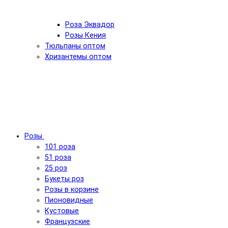
Роза Эквадор
Розы Кения
Тюльпаны оптом
Хризантемы оптом
Розы
101 роза
51 роза
25 роз
Букеты роз
Розы в корзине
Пионовидные
Кустовые
Французские