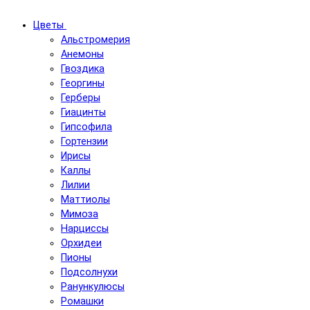
Цветы
Альстромерия
Анемоны
Гвоздика
Георгины
Герберы
Гиацинты
Гипсофила
Гортензии
Ирисы
Каллы
Лилии
Маттиолы
Мимоза
Нарциссы
Орхидеи
Пионы
Подсолнухи
Ранункулюсы
Ромашки