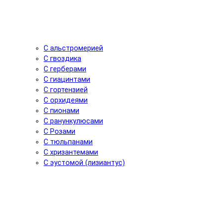
С альстромерией
С гвоздика
С герберами
С гиацинтами
С гортензией
С орхидеями
С пионами
С ранункулюсами
С Розами
С тюльпанами
С хризантемами
С эустомой (лизиантус)