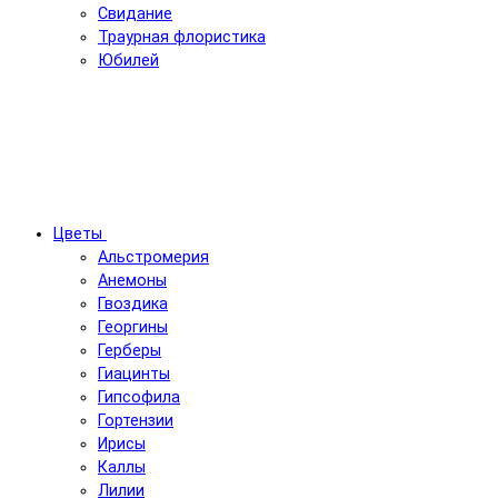
Свидание
Траурная флористика
Юбилей
Цветы
Альстромерия
Анемоны
Гвоздика
Георгины
Герберы
Гиацинты
Гипсофила
Гортензии
Ирисы
Каллы
Лилии