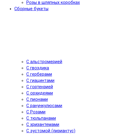
Розы в шляпных коробках
Сборные букеты
С альстромерией
С гвоздика
С герберами
С гиацинтами
С гортензией
С орхидеями
С пионами
С ранункулюсами
С Розами
С тюльпанами
С хризантемами
С эустомой (лизиантус)