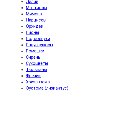
Лилии
Маттиолы
Мимоза
Нарциссы
Орхидеи
Пионы
Подсолнухи
Ранункулюсы
Ромашки
Сирень
Сухоцветы
Тюльпаны
Фрезии
Хризантема
Эустома (лизиантус)