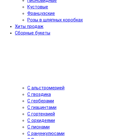
Пионовидные
Кустовые
Французские
Розы в шляпных коробках
Хиты продаж
Сборные букеты
С альстромерией
С гвоздика
С герберами
С гиацинтами
С гортензией
С орхидеями
С пионами
С ранункулюсами