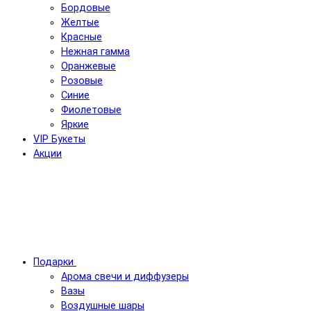
Бордовые
Желтые
Красные
Нежная гамма
Оранжевые
Розовые
Синие
Фиолетовые
Яркие
VIP Букеты
Акции
Подарки
Арома свечи и диффузеры
Вазы
Воздушные шары