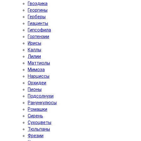
Гвоздика
Георгины
Герберы
Гиацинты
Гипсофила
Гортензии
Ирисы
Каллы
Лилии
Маттиолы
Мимоза
Нарциссы
Орхидеи
Пионы
Подсолнухи
Ранункулюсы
Ромашки
Сирень
Сухоцветы
Тюльпаны
Фрезии