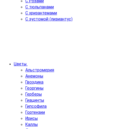
С Розами
С тюльпанами
С хризантемами
С эустомой (лизиантус)
Цветы
Альстромерия
Анемоны
Гвоздика
Георгины
Герберы
Гиацинты
Гипсофила
Гортензии
Ирисы
Каллы