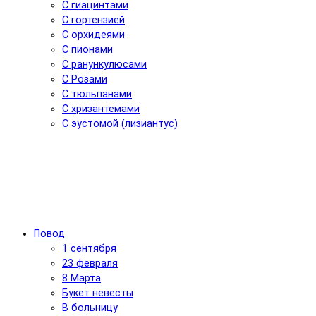
С гиацинтами
С гортензией
С орхидеями
С пионами
С ранункулюсами
С Розами
С тюльпанами
С хризантемами
С эустомой (лизиантус)
Повод
1 сентября
23 февраля
8 Марта
Букет невесты
В больницу