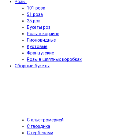
Розы
101 роза
51 роза
25 роз
Букеты роз
Розы в корзине
Пионовидные
Кустовые
Французские
Розы в шляпных коробках
Сборные букеты
С альстромерией
С гвоздика
С герберами