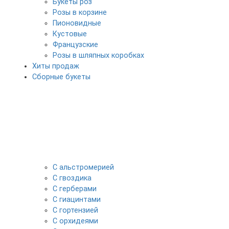
Букеты роз
Розы в корзине
Пионовидные
Кустовые
Французские
Розы в шляпных коробках
Хиты продаж
Сборные букеты
С альстромерией
С гвоздика
С герберами
С гиацинтами
С гортензией
С орхидеями