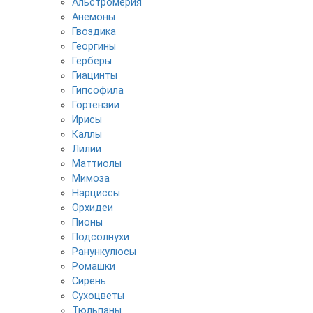
Альстромерия
Анемоны
Гвоздика
Георгины
Герберы
Гиацинты
Гипсофила
Гортензии
Ирисы
Каллы
Лилии
Маттиолы
Мимоза
Нарциссы
Орхидеи
Пионы
Подсолнухи
Ранункулюсы
Ромашки
Сирень
Сухоцветы
Тюльпаны