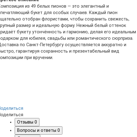
Композиция из 49 белых пионов — это элегантный и
впечатляющий букет для особых случаев. Каждый пион
тщательно отобран флористами, чтобы сохранить свежесть,
крупный размер и идеальную форму. Нежный белый оттенок
придаёт букету утончённость и гармонию, делая его идеальным
подарком для юбилея, свадьбы или романтического сюрприза.
Доставка по Санкт-Петербургу осуществляется аккуратно и
быстро, гарантируя сохранность и презентабельный вид
композиции при вручении.
Поделиться
Поделиться
Отзывы
0
Вопросы и ответы
0