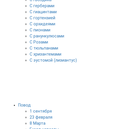
С герберами
С гиацинтами
С гортензией
С орхидеями
С пионами
С ранункулюсами
С Розами
С тюльпанами
С хризантемами
С эустомой (лизиантус)
Повод
1 сентября
23 февраля
8 Марта