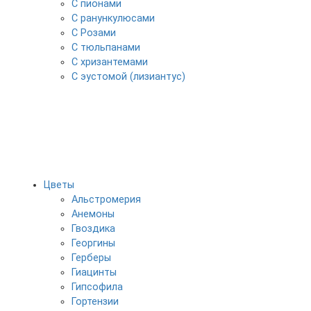
С пионами
С ранункулюсами
С Розами
С тюльпанами
С хризантемами
С эустомой (лизиантус)
Цветы
Альстромерия
Анемоны
Гвоздика
Георгины
Герберы
Гиацинты
Гипсофила
Гортензии