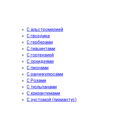
С альстромерией
С гвоздика
С герберами
С гиацинтами
С гортензией
С орхидеями
С пионами
С ранункулюсами
С Розами
С тюльпанами
С хризантемами
С эустомой (лизиантус)