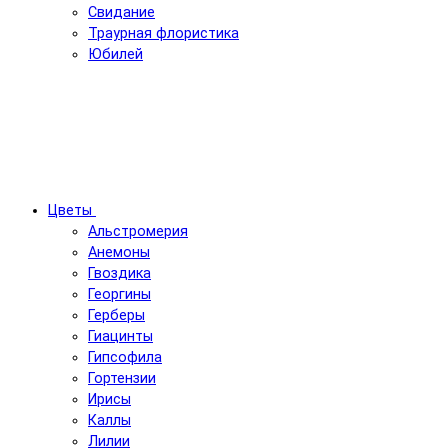
Свидание
Траурная флористика
Юбилей
Цветы
Альстромерия
Анемоны
Гвоздика
Георгины
Герберы
Гиацинты
Гипсофила
Гортензии
Ирисы
Каллы
Лилии