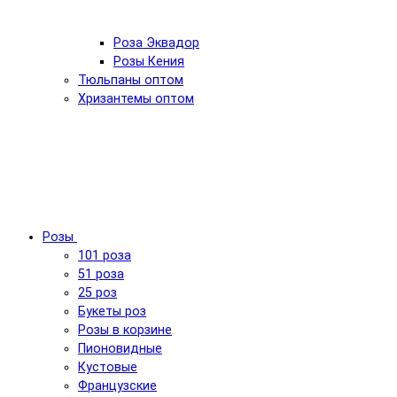
Роза Эквадор
Розы Кения
Тюльпаны оптом
Хризантемы оптом
Розы
101 роза
51 роза
25 роз
Букеты роз
Розы в корзине
Пионовидные
Кустовые
Французские