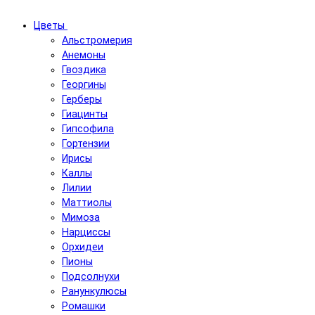
Цветы
Альстромерия
Анемоны
Гвоздика
Георгины
Герберы
Гиацинты
Гипсофила
Гортензии
Ирисы
Каллы
Лилии
Маттиолы
Мимоза
Нарциссы
Орхидеи
Пионы
Подсолнухи
Ранункулюсы
Ромашки