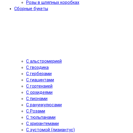
Розы в шляпных коробках
Сборные букеты
С альстромерией
С гвоздика
С герберами
С гиацинтами
С гортензией
С орхидеями
С пионами
С ранункулюсами
С Розами
С тюльпанами
С хризантемами
С эустомой (лизиантус)