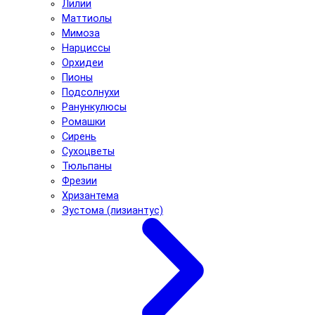
Лилии
Маттиолы
Мимоза
Нарциссы
Орхидеи
Пионы
Подсолнухи
Ранункулюсы
Ромашки
Сирень
Сухоцветы
Тюльпаны
Фрезии
Хризантема
Эустома (лизиантус)