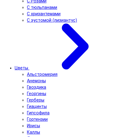
С Розами
С тюльпанами
С хризантемами
С эустомой (лизиантус)
Цветы
Альстромерия
Анемоны
Гвоздика
Георгины
Герберы
Гиацинты
Гипсофила
Гортензии
Ирисы
Каллы