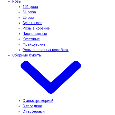
Розы
101 роза
51 роза
25 роз
Букеты роз
Розы в корзине
Пионовидные
Кустовые
Французские
Розы в шляпных коробках
Сборные букеты
С альстромерией
С гвоздика
С герберами