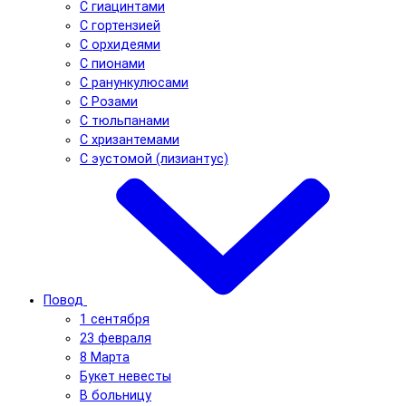
С гиацинтами
С гортензией
С орхидеями
С пионами
С ранункулюсами
С Розами
С тюльпанами
С хризантемами
С эустомой (лизиантус)
Повод
1 сентября
23 февраля
8 Марта
Букет невесты
В больницу