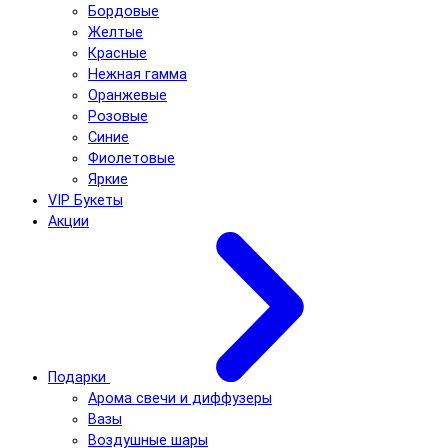
Бордовые
Желтые
Красные
Нежная гамма
Оранжевые
Розовые
Синие
Фиолетовые
Яркие
VIP Букеты
Акции
Подарки
Арома свечи и диффузеры
Вазы
Воздушные шары