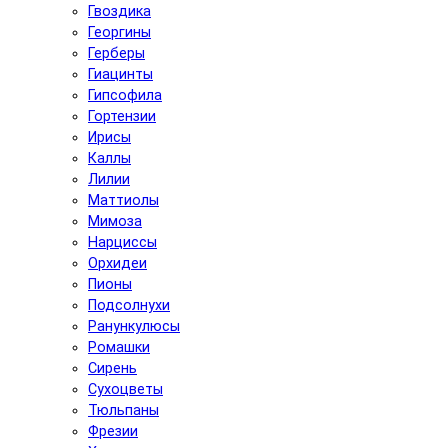
Гвоздика
Георгины
Герберы
Гиацинты
Гипсофила
Гортензии
Ирисы
Каллы
Лилии
Маттиолы
Мимоза
Нарциссы
Орхидеи
Пионы
Подсолнухи
Ранункулюсы
Ромашки
Сирень
Сухоцветы
Тюльпаны
Фрезии