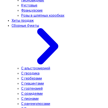
Пионовидные
Кустовые
Французские
Розы в шляпных коробках
Хиты продаж
Сборные букеты
С альстромерией
С гвоздика
С герберами
С гиацинтами
С гортензией
С орхидеями
С пионами
С ранункулюсами