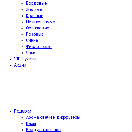
Бордовые
Желтые
Красные
Нежная гамма
Оранжевые
Розовые
Синие
Фиолетовые
Яркие
VIP Букеты
Акции
Подарки
Арома свечи и диффузеры
Вазы
Воздушные шары