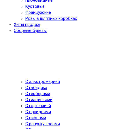
Пионовидные
Кустовые
Французские
Розы в шляпных коробках
Хиты продаж
Сборные букеты
С альстромерией
С гвоздика
С герберами
С гиацинтами
С гортензией
С орхидеями
С пионами
С ранункулюсами