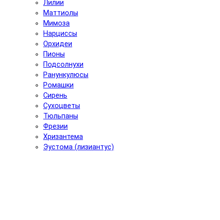
Лилии
Маттиолы
Мимоза
Нарциссы
Орхидеи
Пионы
Подсолнухи
Ранункулюсы
Ромашки
Сирень
Сухоцветы
Тюльпаны
Фрезии
Хризантема
Эустома (лизиантус)