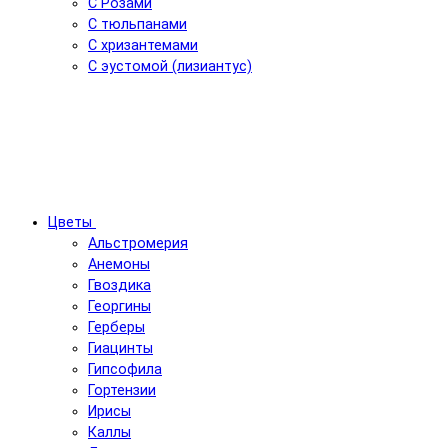
С Розами
С тюльпанами
С хризантемами
С эустомой (лизиантус)
Цветы
Альстромерия
Анемоны
Гвоздика
Георгины
Герберы
Гиацинты
Гипсофила
Гортензии
Ирисы
Каллы