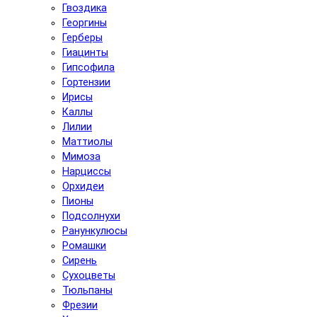
Гвоздика
Георгины
Герберы
Гиацинты
Гипсофила
Гортензии
Ирисы
Каллы
Лилии
Маттиолы
Мимоза
Нарциссы
Орхидеи
Пионы
Подсолнухи
Ранункулюсы
Ромашки
Сирень
Сухоцветы
Тюльпаны
Фрезии