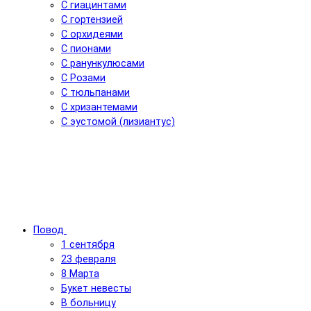
С гиацинтами
С гортензией
С орхидеями
С пионами
С ранункулюсами
С Розами
С тюльпанами
С хризантемами
С эустомой (лизиантус)
Повод
1 сентября
23 февраля
8 Марта
Букет невесты
В больницу