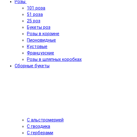
Розы
101 роза
51 роза
25 роз
Букеты роз
Розы в корзине
Пионовидные
Кустовые
Французские
Розы в шляпных коробках
Сборные букеты
С альстромерией
С гвоздика
С герберами