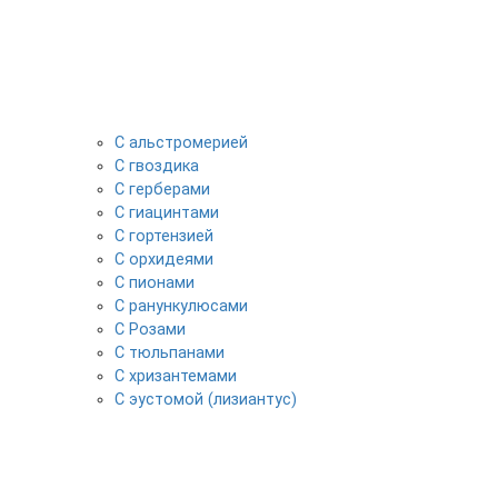
С альстромерией
С гвоздика
С герберами
С гиацинтами
С гортензией
С орхидеями
С пионами
С ранункулюсами
С Розами
С тюльпанами
С хризантемами
С эустомой (лизиантус)