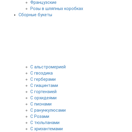
Французские
Розы в шляпных коробках
Сборные букеты
С альстромерией
С гвоздика
С герберами
С гиацинтами
С гортензией
С орхидеями
С пионами
С ранункулюсами
С Розами
С тюльпанами
С хризантемами