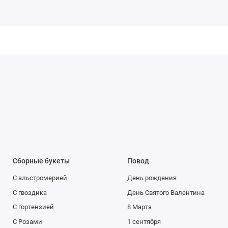
Сборные букеты
Повод
С альстромерией
День рождения
С гвоздика
День Святого Валентина
С гортензией
8 Марта
С Розами
1 сентября