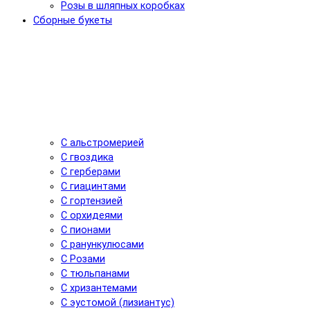
Розы в шляпных коробках
Сборные букеты
С альстромерией
С гвоздика
С герберами
С гиацинтами
С гортензией
С орхидеями
С пионами
С ранункулюсами
С Розами
С тюльпанами
С хризантемами
С эустомой (лизиантус)