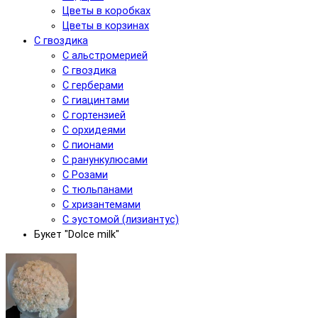
Цветы в коробках
Цветы в корзинах
С гвоздика
С альстромерией
С гвоздика
С герберами
С гиацинтами
С гортензией
С орхидеями
С пионами
С ранункулюсами
С Розами
С тюльпанами
С хризантемами
С эустомой (лизиантус)
Букет "Dolce milk"