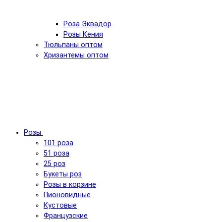
Роза Эквадор
Розы Кения
Тюльпаны оптом
Хризантемы оптом
Розы
101 роза
51 роза
25 роз
Букеты роз
Розы в корзине
Пионовидные
Кустовые
Французские