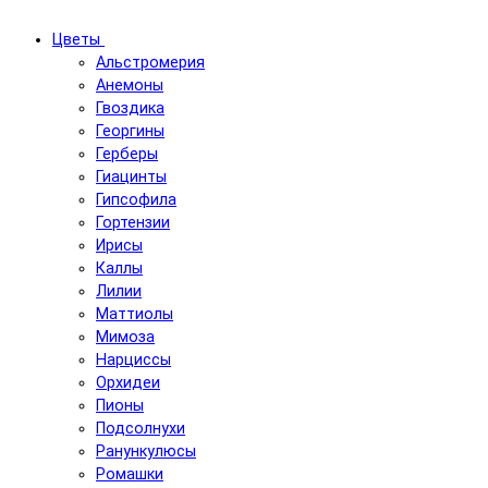
Цветы
Альстромерия
Анемоны
Гвоздика
Георгины
Герберы
Гиацинты
Гипсофила
Гортензии
Ирисы
Каллы
Лилии
Маттиолы
Мимоза
Нарциссы
Орхидеи
Пионы
Подсолнухи
Ранункулюсы
Ромашки