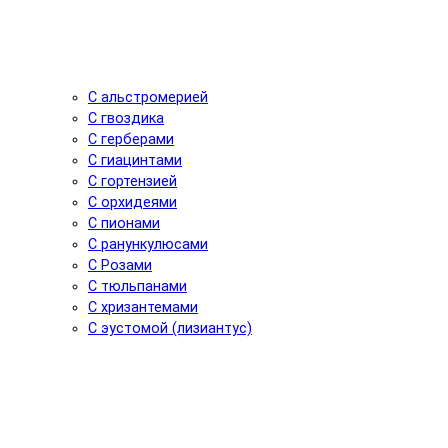
С альстромерией
С гвоздика
С герберами
С гиацинтами
С гортензией
С орхидеями
С пионами
С ранункулюсами
С Розами
С тюльпанами
С хризантемами
С эустомой (лизиантус)