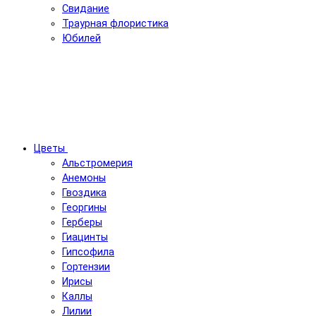
Свидание
Траурная флористика
Юбилей
Цветы
Альстромерия
Анемоны
Гвоздика
Георгины
Герберы
Гиацинты
Гипсофила
Гортензии
Ирисы
Каллы
Лилии